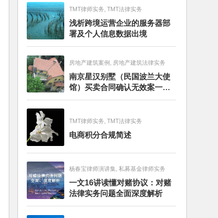
TMT律师实务, TMT法律实务
浅析跨境运营企业的服务器部
署及个人信息数据出境
房地产建筑案例, 房地产建筑法律实务
南京星汉别墅（民国波兰大使
馆）买卖合同确认无效案一审
判决书
TMT律师实务, TMT法律实务
电商积分合规简述
杨春宝律师演讲集, 私募基金律师实务
一文16讲读懂对赌协议：对赌
法律实务问题全面深度解析