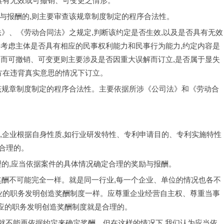
具有无效或可撤销、可变更之情形。
造奖励与报酬的,则主要审查该规章制度制定的程序合法性。
《合同法》、《劳动合同法》之规定,判断该约定是否生效,以及是否具有无效
要考虑主体是否具有相应的民事权利能力和民事行为能力,约定内容是
。而可撤销、可变更则主要涉及是否因重大误解而订立,是否属于显失
方在违背真实意思的情况下订立。
要审查该规章制度制定的程序合法性。主要依据所涉《公司法》和《劳动合
通常情况下,企业根据自身性质,如行业研发特性、专利申请目的、专利实施特性
合理的。
于不合理的,应当依据案件的具体情况确定合理的奖励与报酬。
发明的奖酬不可能完全一样。就是同一行业,每一个企业、单位的情况也各不
行业的职务发明创造奖酬制度一样。应尊重企业经营自主权、尊重当事
相应的职务发明创造奖酬制度就是合理的。
不合理,就不能再依据约定来确定奖酬。但在这样的情况下,我们认为应当依