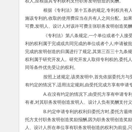
权人,应根据其专利获利支付职务发明创造的奖酬。
        根据《专利法》第十五条的规定,专利
施该专利的,收取的使用费应当在共有人之间分配。如
可费,发明人、设计人对该许可费主张职务发明创造奖酬
        《专利法》第八条规定,一个单位或者
利的权利属于完成或共同完成的单位或者个人;申请被
完成的发明创造的归属进行了规定,其第三百三十九条规
权利属于研究开发人。研究开发人取得专利权的,委托
同等条件优先受让的权利。
        按照上述规定,该类发明中,首先依据
有约定的情况下,适用法定规则,由受托完成方享有申请
        A.在没有约定的情况下,由受托方享有
有者,对其职务发明创造发明人、设计人负有奖酬支付义
        B.约定申请专利的权利归委托方时,委
托方支付职务发明创造奖励报酬,因为职务发明创造奖励
人、设计人所在单位享有职务发明创造的权利为前提,