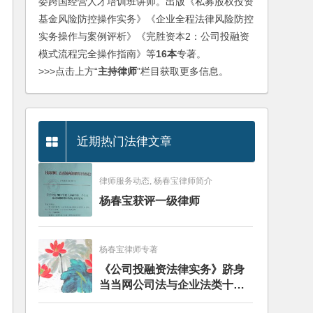
委跨国经营人才培训班讲师。出版《私募股权投资
基金风险防控操作实务》《企业全程法律风险防控
实务操作与案例评析》《完胜资本2：公司投融资
模式流程完全操作指南》等
16本
专著。
>>>点击上方“
主持律师
”栏目获取更多信息。
近期热门法律文章
律师服务动态, 杨春宝律师简介
杨春宝获评一级律师
杨春宝律师专著
《公司投融资法律实务》跻身
当当网公司法与企业法类十大
畅销图书榜