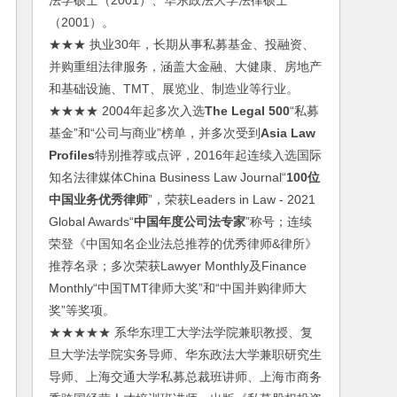
法学硕士（2001）、华东政法大学法律硕士
（2001）。
★★★ 执业30年，长期从事私募基金、投融资、
并购重组法律服务，涵盖大金融、大健康、房地产
和基础设施、TMT、展览业、制造业等行业。
★★★★ 2004年起多次入选
The Legal 500
“私募
基金”和“公司与商业”榜单，并多次受到
Asia Law
Profiles
特别推荐或点评，2016年起连续入选国际
知名法律媒体China Business Law Journal“
100位
中国业务优秀律师
”，荣获Leaders in Law - 2021
Global Awards“
中国年度公司法专家
”称号；连续
荣登《中国知名企业法总推荐的优秀律师&律所》
推荐名录；多次荣获Lawyer Monthly及Finance
Monthly“中国TMT律师大奖”和“中国并购律师大
奖”等奖项。
★★★★★ 系华东理工大学法学院兼职教授、复
旦大学法学院实务导师、华东政法大学兼职研究生
导师、上海交通大学私募总裁班讲师、上海市商务