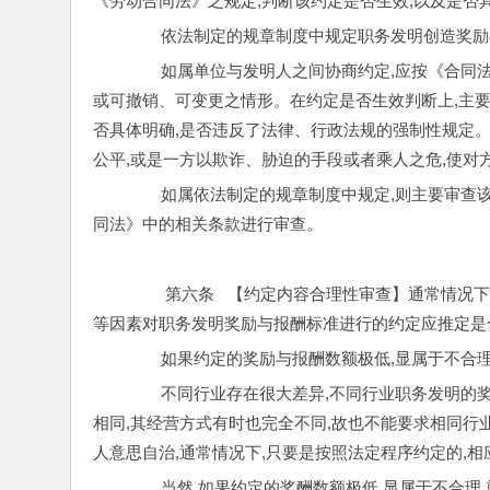
《劳动合同法》之规定,判断该约定是否生效,以及是否
        依法制定的规章制度中规定职务发明创
        如属单位与发明人之间协商约定,应按
或可撤销、可变更之情形。在约定是否生效判断上,主
否具体明确,是否违反了法律、行政法规的强制性规定
公平,或是一方以欺诈、胁迫的手段或者乘人之危,使对
        如属依法制定的规章制度中规定,则主
同法》中的相关条款进行审查。
         第六条   【约定内容合理性审查】
等因素对职务发明奖励与报酬标准进行的约定应推定是
        如果约定的奖励与报酬数额极低,显属
        不同行业存在很大差异,不同行业职务
相同,其经营方式有时也完全不同,故也不能要求相同
人意思自治,通常情况下,只要是按照法定程序约定的,
        当然,如果约定的奖酬数额极低,显属于