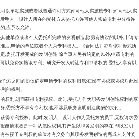
权共有人可以单独实施或者以普通许可方式许可他人实施该专利;许可他人实
果发明人、设计人所在的受托方从委托方许可他人实施专利中分得许
的,应予以允许。
个人接受其他单位或者个人委托所完成的发明创造,除另有协议的以外,申请专
批准后,申请的单位或者个人为专利权人。《合同法》亦对该种形式所
定,委托开发完成的发明创造,除当事人另有约定的以外,申请专利的
人可以免费实施该专利。研究开发人转让专利申请权的,委托人享有以
委托方与受托方之间的协议确定申请专利的权利归属;在没有协议或协议对此没
专利的权利。
申请专利的权利,进而获得专利授权。此时,受托方作为职务发明创造权利的享
务;委托方不享有专利权,也不涉及职务发明创造奖酬的支付。
托方最终获得专利授权。此时,发明人、设计人作为受托方的员工,无权请求委
报酬请求权是一种从属性权利,其产生以职务发明的存在,即以发明
只有被授予专利权的单位才有义务向其职务发明创造的完成人支付奖