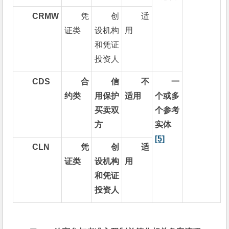
CRMW
凭
创
适
证类
设机构
用
和凭证
投资人
CDS
合
信
不
一
约类
用保护
适用
个或多
买卖双
个参考
方
实体
[5]
CLN
凭
创
适
证类
设机构
用
和凭证
投资人