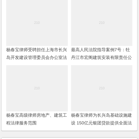
杨春宝律师受聘担任上海市长兴
最高人民法院指导案例7号：牡
岛开发建设管理委员会办公室法
丹江市宏阁建筑安装有限责任公
律顾问
司诉牡丹江市华隆房地产开发有
限责任公司、张继增建设工程施
工合同纠纷案
杨春宝高级律师房地产、建筑工
杨春宝律师为长兴岛基础设施建
程法律服务范围
设 150亿元银团贷款提供全面法
律服务