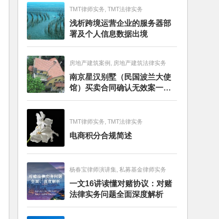
TMT律师实务, TMT法律实务
浅析跨境运营企业的服务器部
署及个人信息数据出境
房地产建筑案例, 房地产建筑法律实务
南京星汉别墅（民国波兰大使
馆）买卖合同确认无效案一审
判决书
TMT律师实务, TMT法律实务
电商积分合规简述
杨春宝律师演讲集, 私募基金律师实务
一文16讲读懂对赌协议：对赌
法律实务问题全面深度解析