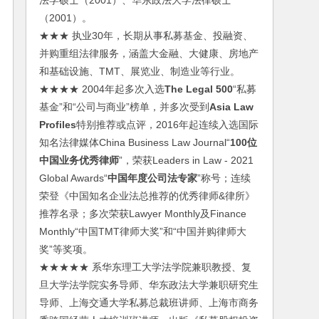
法学硕士（2001）、华东政法大学法律硕士
（2001）。
★★★ 执业30年，长期从事私募基金、投融资、
并购重组法律服务，涵盖大金融、大健康、房地产
和基础设施、TMT、展览业、制造业等行业。
★★★★ 2004年起多次入选
The Legal 500
“私募
基金”和“公司与商业”榜单，并多次受到
Asia Law
Profiles
特别推荐或点评，2016年起连续入选国际
知名法律媒体China Business Law Journal“
100位
中国业务优秀律师
”，荣获Leaders in Law - 2021
Global Awards“
中国年度公司法专家
”称号；连续
荣登《中国知名企业法总推荐的优秀律师&律所》
推荐名录；多次荣获Lawyer Monthly及Finance
Monthly“中国TMT律师大奖”和“中国并购律师大
奖”等奖项。
★★★★★ 系华东理工大学法学院兼职教授、复
旦大学法学院实务导师、华东政法大学兼职研究生
导师、上海交通大学私募总裁班讲师、上海市商务