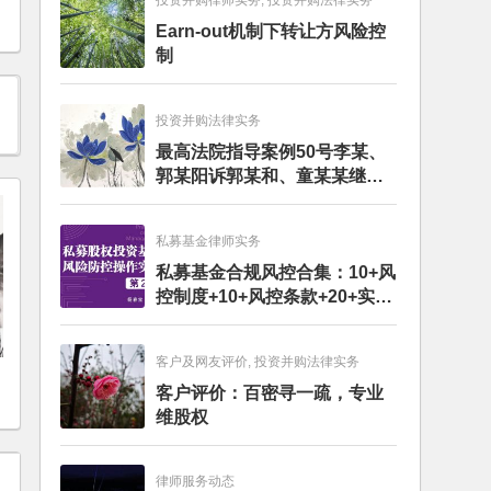
投资并购律师实务, 投资并购法律实务
Earn-out机制下转让方风险控
制
投资并购法律实务
最高法院指导案例50号李某、
郭某阳诉郭某和、童某某继承
纠纷案
私募基金律师实务
私募基金合规风控合集：10+风
控制度+10+风控条款+20+实务
文章+每月动态
客户及网友评价, 投资并购法律实务
客户评价：百密寻一疏，专业
维股权
律师服务动态