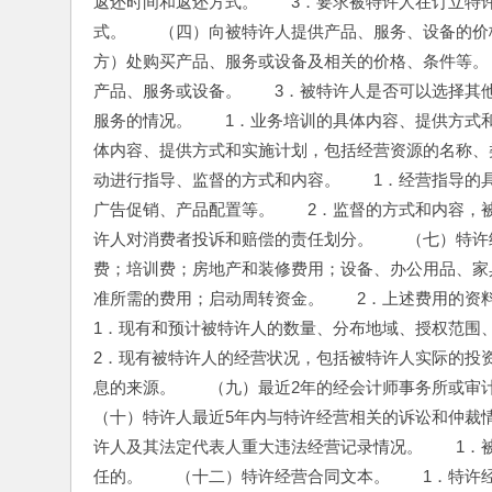
返还时间和返还方式。　　3．要求被特许人在订立特
式。　　（四）向被特许人提供产品、服务、设备的价
方）处购买产品、服务或设备及相关的价格、条件等。
产品、服务或设备。　　3．被特许人是否可以选择其
服务的情况。　　1．业务培训的具体内容、提供方式
体内容、提供方式和实施计划，包括经营资源的名称、
动进行指导、监督的方式和内容。　　1．经营指导的
广告促销、产品配置等。　　2．监督的方式和内容，
许人对消费者投诉和赔偿的责任划分。　　（七）特许
费；培训费；房地产和装修费用；设备、办公用品、家
准所需的费用；启动周转资金。　　2．上述费用的资
1．现有和预计被特许人的数量、分布地域、授权范围
2．现有被特许人的经营状况，包括被特许人实际的投
息的来源。　　（九）最近2年的经会计师事务所或审
（十）特许人最近5年内与特许经营相关的诉讼和仲裁
许人及其法定代表人重大违法经营记录情况。　　1．被
任的。　　（十二）特许经营合同文本。　　1．特许