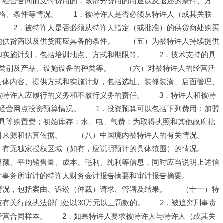
许经营合同前支付费用的，该部分费用的用途以及退还的条件、方
格、条件等情况。　　1．被特许人是否必须从特许人（或其关联
　　2．被特许人是否必须从特许人指定（或批准）的供货商处购买
他供货商以及供货商应具备的条件。　　（五）为被特许人持续提供
和实施计划，包括培训地点、方式和期限等。　　2．技术支持的具
类别及产品、设施设备的种类等。　　（六）对被特许人的经营活
具体内容、提供方式和实施计划，包括选址、装修装潢、店面管理、
被特许人应履行的义务和不履行义务的责任。　　3．特许人和被特
经营网点投资预算情况。　　1．投资预算可以包括下列费用：加盟
具等购置费；初始库存；水、电、气费；为取得执照和其他政府批
料来源和估算依据。　　（八）中国境内被特许人的有关情况。　　
、有无独家授权区域（如有，应说明预计的具体范围）的情况。　　
资额、平均销售量、成本、毛利、纯利等信息，同时应当说明上述信
计事务所审计的特许人财务会计报告摘要和审计报告摘要。　　
情况，包括案由、诉讼（仲裁）请求、管辖及结果。　　（十一）特
有关行政执法部门处以30万元以上罚款的。　　2．被追究刑事责
经营合同样本。　　2．如果特许人要求被特许人与特许人（或其关