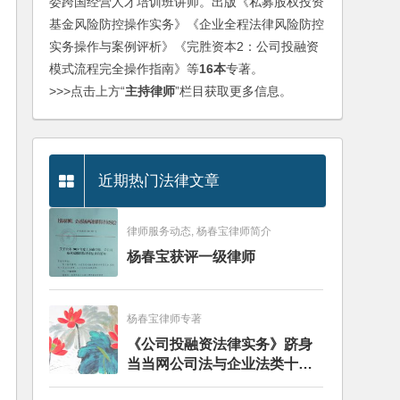
委跨国经营人才培训班讲师。出版《私募股权投资
基金风险防控操作实务》《企业全程法律风险防控
实务操作与案例评析》《完胜资本2：公司投融资
模式流程完全操作指南》等
16本
专著。
>>>点击上方“
主持律师
”栏目获取更多信息。
近期热门法律文章
律师服务动态, 杨春宝律师简介
杨春宝获评一级律师
杨春宝律师专著
《公司投融资法律实务》跻身
当当网公司法与企业法类十大
畅销图书榜