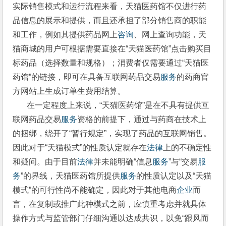
实际销售模式和运行流程来看，天猫医药馆不仅进行药
品信息的展示和提供，而且还承担了部分销售商的职能
和工作，例如其提供药品网上
咨询
、网上查询功能，天
猫商城的用户可根据需要直接在“天猫医药馆”点击购买目
标药品（选择数量和规格）；消费者仅需要通过“天猫医
药馆”的链接，即可在具备互联网药品交易
服务
的药商官
方网站上生成订单生费用结算。
       在一定程度上来说，“天猫医药馆”是在不具有提供互
联网药品交易
服务
资格的前提下，通过与药商在技术上
的捆绑，绕开了“暂行规定”，实现了药品的互联网销售。
因此对于“天猫模式”的性质认定就存在
法律
上的不确定性
和疑问。由于目前
法律
并未能明确“信息
服务
”与“交易
服
务
”的界线，天猫医药馆所提供
服务
的性质认定以及“天猫
模式”的可行性尚不能确定，因此对于其他电商
企业
而
言，在复制或推广此种模式之前，应慎重考虑并就具体
操作方式与监管部门仔细沟通以达成共识，以免“跟风而