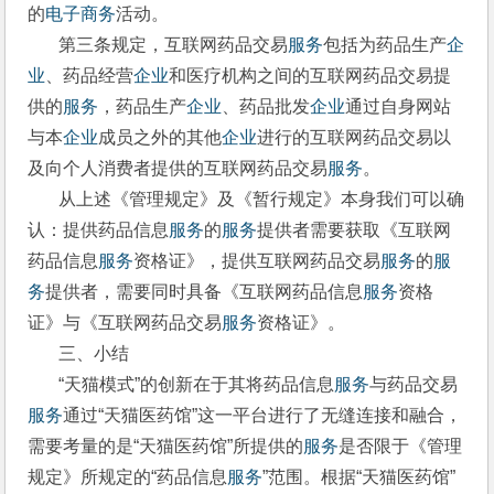
的
电子商务
活动。
       第三条规定，互联网药品交易
服务
包括为药品生产
企
业
、药品经营
企业
和医疗机构之间的互联网药品交易提
供的
服务
，药品生产
企业
、药品批发
企业
通过自身网站
与本
企业
成员之外的其他
企业
进行的互联网药品交易以
及向个人消费者提供的互联网药品交易
服务
。
       从上述《管理规定》及《暂行规定》本身我们可以确
认：提供药品信息
服务
的
服务
提供者需要获取《互联网
药品信息
服务
资格证》，提供互联网药品交易
服务
的
服
务
提供者，需要同时具备《互联网药品信息
服务
资格
证》与《互联网药品交易
服务
资格证》。
       三、小结
       “天猫模式”的创新在于其将药品信息
服务
与药品交易
服务
通过“天猫医药馆”这一平台进行了无缝连接和融合，
需要考量的是“天猫医药馆”所提供的
服务
是否限于《管理
规定》所规定的“药品信息
服务
”范围。根据“天猫医药馆”