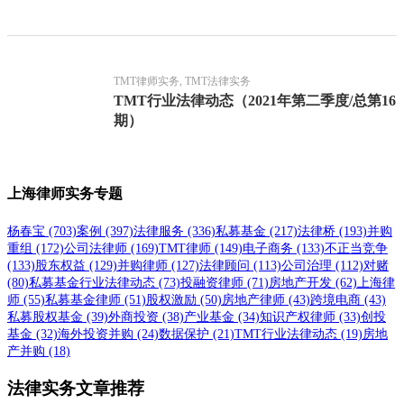
TMT律师实务, TMT法律实务
TMT行业法律动态（2021年第二季度/总第16
期）
上海律师实务专题
杨春宝
(703)
案例
(397)
法律服务
(336)
私募基金
(217)
法律桥
(193)
并购
重组
(172)
公司法律师
(169)
TMT律师
(149)
电子商务
(133)
不正当竞争
(133)
股东权益
(129)
并购律师
(127)
法律顾问
(113)
公司治理
(112)
对赌
(80)
私募基金行业法律动态
(73)
投融资律师
(71)
房地产开发
(62)
上海律
师
(55)
私募基金律师
(51)
股权激励
(50)
房地产律师
(43)
跨境电商
(43)
私募股权基金
(39)
外商投资
(38)
产业基金
(34)
知识产权律师
(33)
创投
基金
(32)
海外投资并购
(24)
数据保护
(21)
TMT行业法律动态
(19)
房地
产并购
(18)
法律实务文章推荐