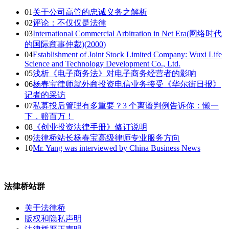
01
关于公司高管的忠诚义务之解析
02
评论：不仅仅是法律
03
International Commercial Arbitration in Net Era(网络时代
的国际商事仲裁)(2000)
04
Establishment of Joint Stock Limited Company: Wuxi Life
Science and Technology Development Co., Ltd.
05
浅析《电子商务法》对电子商务经营者的影响
06
杨春宝律师就外商投资电信业务接受《华尔街日报》
记者的采访
07
私募投后管理有多重要？3 个离谱判例告诉你：懒一
下，赔百万！
08
《创业投资法律手册》修订说明
09
法律桥站长杨春宝高级律师专业服务方向
10
Mr. Yang was interviewed by China Business News
法律桥站群
关于法律桥
版权和隐私声明