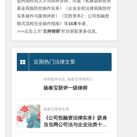
委跨国经营人才培训班讲师。出版《私募股权投资
基金风险防控操作实务》《企业全程法律风险防控
实务操作与案例评析》《完胜资本2：公司投融资
模式流程完全操作指南》等
16本
专著。
>>>点击上方“
主持律师
”栏目获取更多信息。
近期热门法律文章
律师服务动态, 杨春宝律师简介
杨春宝获评一级律师
杨春宝律师专著
《公司投融资法律实务》跻身
当当网公司法与企业法类十大
畅销图书榜