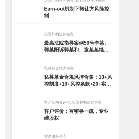
投资并购律师实务, 投资并购法律实务
Earn-out机制下转让方风险控
制
投资并购法律实务
最高法院指导案例50号李某、
郭某阳诉郭某和、童某某继承
纠纷案
私募基金律师实务
私募基金合规风控合集：10+风
控制度+10+风控条款+20+实务
文章+每月动态
客户及网友评价, 投资并购法律实务
客户评价：百密寻一疏，专业
维股权
律师服务动态