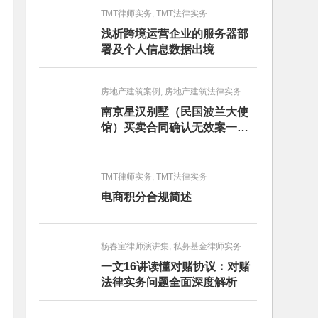
TMT律师实务, TMT法律实务
浅析跨境运营企业的服务器部
署及个人信息数据出境
房地产建筑案例, 房地产建筑法律实务
南京星汉别墅（民国波兰大使
馆）买卖合同确认无效案一审
判决书
TMT律师实务, TMT法律实务
电商积分合规简述
杨春宝律师演讲集, 私募基金律师实务
一文16讲读懂对赌协议：对赌
法律实务问题全面深度解析