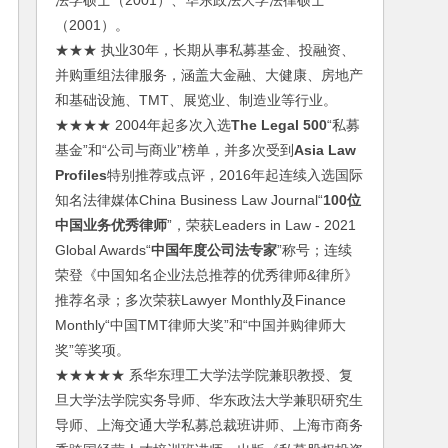
法学硕士（2001）、华东政法大学法律硕士
（2001）。
★★★ 执业30年，长期从事私募基金、投融资、
并购重组法律服务，涵盖大金融、大健康、房地产
和基础设施、TMT、展览业、制造业等行业。
★★★★ 2004年起多次入选
The Legal 500
“私募
基金”和“公司与商业”榜单，并多次受到
Asia Law
Profiles
特别推荐或点评，2016年起连续入选国际
知名法律媒体China Business Law Journal“
100位
中国业务优秀律师
”，荣获Leaders in Law - 2021
Global Awards“
中国年度公司法专家
”称号；连续
荣登《中国知名企业法总推荐的优秀律师&律所》
推荐名录；多次荣获Lawyer Monthly及Finance
Monthly“中国TMT律师大奖”和“中国并购律师大
奖”等奖项。
★★★★★ 系华东理工大学法学院兼职教授、复
旦大学法学院实务导师、华东政法大学兼职研究生
导师、上海交通大学私募总裁班讲师、上海市商务