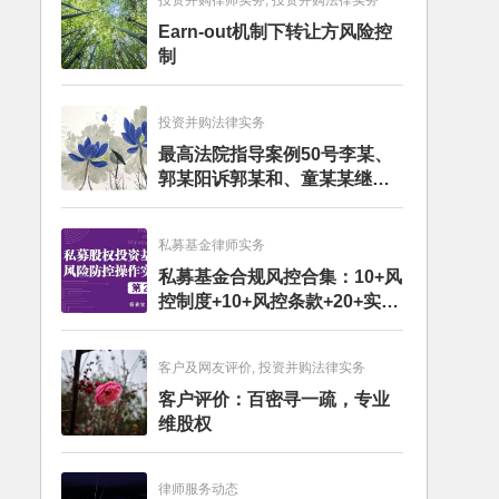
投资并购律师实务, 投资并购法律实务
Earn-out机制下转让方风险控
制
投资并购法律实务
最高法院指导案例50号李某、
郭某阳诉郭某和、童某某继承
纠纷案
私募基金律师实务
私募基金合规风控合集：10+风
控制度+10+风控条款+20+实务
文章+每月动态
客户及网友评价, 投资并购法律实务
客户评价：百密寻一疏，专业
维股权
律师服务动态