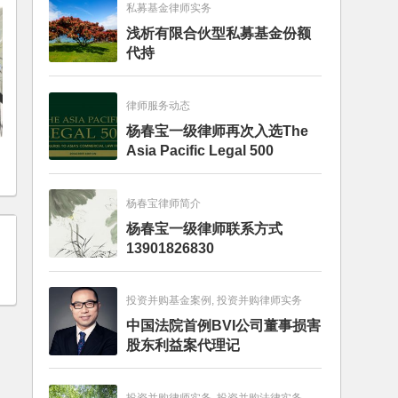
私募基金律师实务
浅析有限合伙型私募基金份额
代持
律师服务动态
杨春宝一级律师再次入选The
Asia Pacific Legal 500
杨春宝律师简介
杨春宝一级律师联系方式
13901826830
投资并购基金案例, 投资并购律师实务
中国法院首例BVI公司董事损害
股东利益案代理记