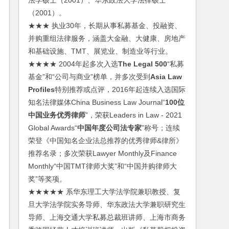
法学硕士（2001）、华东政法大学法律硕士
（2001）。
★★★ 执业30年，长期从事私募基金、投融资、
并购重组法律服务，涵盖大金融、大健康、房地产
和基础设施、TMT、展览业、制造业等行业。
★★★★ 2004年起多次入选
The Legal 500
“私募
基金”和“公司与商业”榜单，并多次受到
Asia Law
Profiles
特别推荐或点评，2016年起连续入选国际
知名法律媒体China Business Law Journal“
100位
中国业务优秀律师
”，荣获Leaders in Law - 2021
Global Awards“
中国年度公司法专家
”称号；连续
荣登《中国知名企业法总推荐的优秀律师&律所》
推荐名录；多次荣获Lawyer Monthly及Finance
Monthly“中国TMT律师大奖”和“中国并购律师大
奖”等奖项。
★★★★★ 系华东理工大学法学院兼职教授、复
旦大学法学院实务导师、华东政法大学兼职研究生
导师、上海交通大学私募总裁班讲师、上海市商务