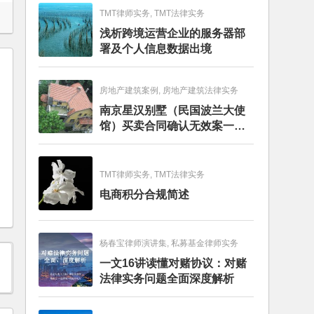
TMT律师实务, TMT法律实务
浅析跨境运营企业的服务器部
署及个人信息数据出境
房地产建筑案例, 房地产建筑法律实务
南京星汉别墅（民国波兰大使
馆）买卖合同确认无效案一审
判决书
TMT律师实务, TMT法律实务
电商积分合规简述
杨春宝律师演讲集, 私募基金律师实务
一文16讲读懂对赌协议：对赌
法律实务问题全面深度解析