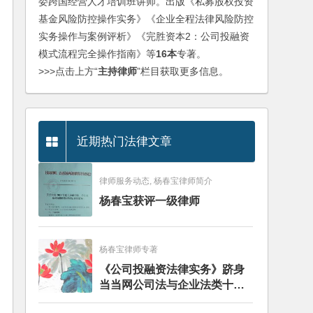
委跨国经营人才培训班讲师。出版《私募股权投资
基金风险防控操作实务》《企业全程法律风险防控
实务操作与案例评析》《完胜资本2：公司投融资
模式流程完全操作指南》等
16本
专著。
>>>点击上方“
主持律师
”栏目获取更多信息。
近期热门法律文章
律师服务动态, 杨春宝律师简介
杨春宝获评一级律师
杨春宝律师专著
《公司投融资法律实务》跻身
当当网公司法与企业法类十大
畅销图书榜