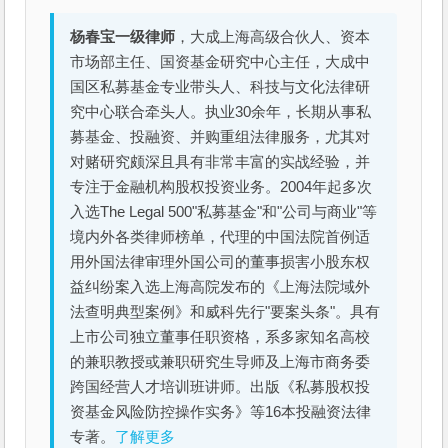
杨春宝一级律师
，大成上海高级合伙人、资本
市场部主任、国资基金研究中心主任，大成中
国区私募基金专业带头人、科技与文化法律研
究中心联合牵头人。执业30余年，长期从事私
募基金、投融资、并购重组法律服务，尤其对
对赌研究颇深且具有非常丰富的实战经验，并
专注于金融机构股权投资业务。2004年起多次
入选The Legal 500"私募基金"和"公司与商业"等
境内外各类律师榜单，代理的中国法院首例适
用外国法律审理外国公司的董事损害小股东权
益纠纷案入选上海高院发布的《上海法院域外
法查明典型案例》和威科先行"要案头条"。具有
上市公司独立董事任职资格，系多家知名高校
的兼职教授或兼职研究生导师及上海市商务委
跨国经营人才培训班讲师。出版《私募股权投
资基金风险防控操作实务》等16本投融资法律
专著。
了解更多