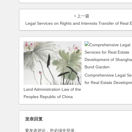
上一篇
Legal Services on Rights and Interests Transfer of Real Estate: Case of Wenhui-xinmin Newspaper Buildin
Comprehensive Legal Se
for Real Estate Develop
Land Administration Law of the
of Shanghai New Bund G
Peoples Republic of China
发表回复
要发表评论，您必须先
登录
。