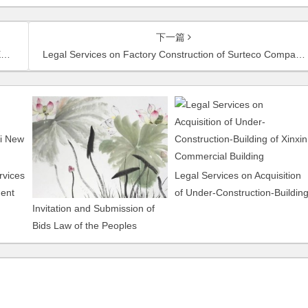
下一篇
g
Legal Services on Factory Construction of Surteco Company
rvices
Legal Services on Acquisition
ment
of Under-Construction-Buildin
Invitation and Submission of
arden
of Xinxin Commercial Building
Bids Law of the Peoples
Republic of China