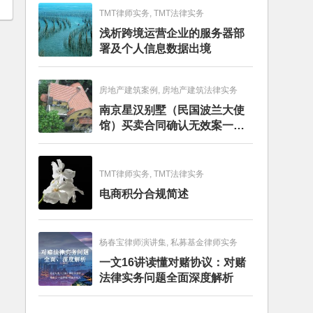
TMT律师实务, TMT法律实务
浅析跨境运营企业的服务器部
署及个人信息数据出境
房地产建筑案例, 房地产建筑法律实务
南京星汉别墅（民国波兰大使
馆）买卖合同确认无效案一审
判决书
TMT律师实务, TMT法律实务
电商积分合规简述
杨春宝律师演讲集, 私募基金律师实务
一文16讲读懂对赌协议：对赌
法律实务问题全面深度解析