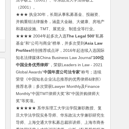
法学硕士（2001）、华东政法大学法律硕士
（2001）。
★★★ 执业30年，长期从事私募基金、投融资、
并购重组法律服务，涵盖大金融、大健康、房地产
和基础设施、TMT、展览业、制造业等行业。
★★★★ 2004年起多次入选
The Legal 500
“私募
基金”和“公司与商业”榜单，并多次受到
Asia Law
Profiles
特别推荐或点评，2016年起连续入选国际
知名法律媒体China Business Law Journal“
100位
中国业务优秀律师
”，荣获Leaders in Law - 2021
Global Awards“
中国年度公司法专家
”称号；连续
荣登《中国知名企业法总推荐的优秀律师&律所》
推荐名录；多次荣获Lawyer Monthly及Finance
Monthly“中国TMT律师大奖”和“中国并购律师大
奖”等奖项。
★★★★★ 系华东理工大学法学院兼职教授、复
旦大学法学院实务导师、华东政法大学兼职研究生
导师、上海交通大学私募总裁班讲师、上海市商务