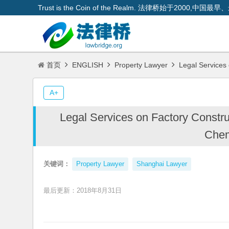
Trust is the Coin of the Realm. 法律桥始于200
首页
ENGLISH
Property Lawyer
Legal Services 
A+
Legal Services on Factory Constru
Chem
关键词：
Property Lawyer
Shanghai Lawyer
最后更新：2018年8月31日