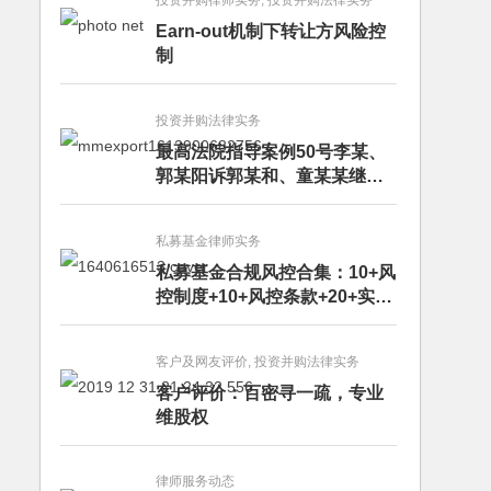
投资并购律师实务, 投资并购法律实务
Earn-out机制下转让方风险控
制
投资并购法律实务
最高法院指导案例50号李某、
郭某阳诉郭某和、童某某继承
纠纷案
私募基金律师实务
私募基金合规风控合集：10+风
控制度+10+风控条款+20+实务
文章+每月动态
客户及网友评价, 投资并购法律实务
客户评价：百密寻一疏，专业
维股权
律师服务动态