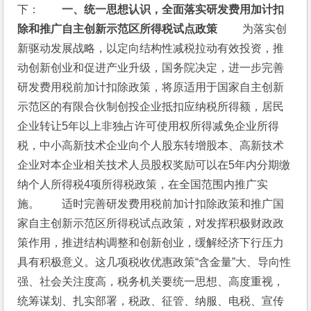
下：　　
一、统一思想认识，全面落实研发费用加计扣
除和推广自主创新示范区所得税试点政策 
　　为落实创
新驱动发展战略，以定向结构性减税拉动有效投资，推
动创新创业和促进产业升级，国务院决定，进一步完善
研发费用税前加计扣除政策，将原适用于国家自主创新
示范区的有限合伙制创投企业抵扣应纳税所得额，居民
企业转让5年以上非独占许可使用权所得减免企业所得
税，中小高新技术企业向个人股东转增股本、高新技术
企业对本企业相关技术人员股权奖励可以在5年内分期缴
纳个人所得税4项所得税政策，在全国范围内推广实
施。　　适时完善研发费用税前加计扣除政策和推广国
家自主创新示范区所得税试点政策，对发挥积极财政政
策作用，推进结构调整和创新创业，缓解经济下行压力
具有积极意义。这几项税收优惠政策“含金量”大、导向性
强、社会关注度高，税务机关要统一思想、高度重视，
统筹谋划、扎实部署，税政、征管、纳服、电税、宣传