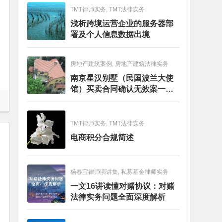
TMT律师实务, TMT法律实务
浅析跨境运营企业的服务器部
署及个人信息数据出境
房地产建筑案例, 房地产建筑法律实务
南京星汉别墅（民国波兰大使
馆）买卖合同确认无效案一审
判决书
TMT律师实务, TMT法律实务
电商积分合规简述
杨春宝律师演讲集, 私募基金律师实务
一文16讲读懂对赌协议：对赌
法律实务问题全面深度解析