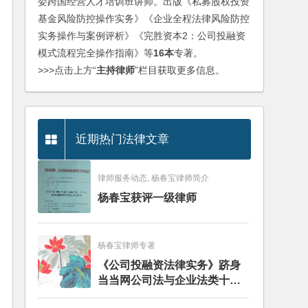
委跨国经营人才培训班讲师。出版《私募股权投资
基金风险防控操作实务》《企业全程法律风险防控
实务操作与案例评析》《完胜资本2：公司投融资
模式流程完全操作指南》等
16本
专著。
>>>点击上方“
主持律师
”栏目获取更多信息。
近期热门法律文章
律师服务动态, 杨春宝律师简介
杨春宝获评一级律师
杨春宝律师专著
《公司投融资法律实务》跻身
当当网公司法与企业法类十大
畅销图书榜