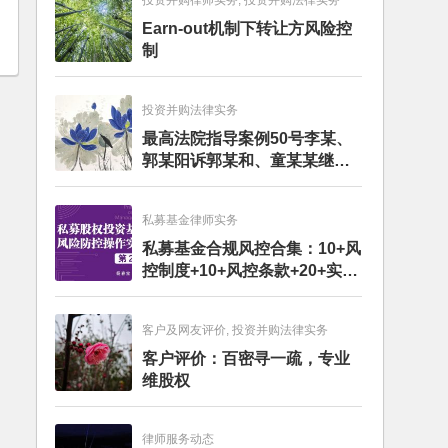
投资并购律师实务, 投资并购法律实务
Earn-out机制下转让方风险控
制
投资并购法律实务
最高法院指导案例50号李某、
郭某阳诉郭某和、童某某继承
纠纷案
私募基金律师实务
私募基金合规风控合集：10+风
控制度+10+风控条款+20+实务
文章+每月动态
客户及网友评价, 投资并购法律实务
客户评价：百密寻一疏，专业
维股权
律师服务动态