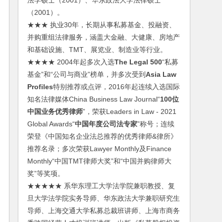
法学硕士（2001）、华东政法大学法律硕士
（2001）。
★★★ 执业30年，长期从事私募基金、投融资、
并购重组法律服务，涵盖大金融、大健康、房地产
和基础设施、TMT、展览业、制造业等行业。
★★★★ 2004年起多次入选
The Legal 500
“私募
基金”和“公司与商业”榜单，并多次受到
Asia Law
Profiles
特别推荐或点评，2016年起连续入选国际
知名法律媒体China Business Law Journal“
100位
中国业务优秀律师
”，荣获Leaders in Law - 2021
Global Awards“
中国年度公司法专家
”称号；连续
荣登《中国知名企业法总推荐的优秀律师&律所》
推荐名录；多次荣获Lawyer Monthly及Finance
Monthly“中国TMT律师大奖”和“中国并购律师大
奖”等奖项。
★★★★★ 系华东理工大学法学院兼职教授、复
旦大学法学院实务导师、华东政法大学兼职研究生
导师、上海交通大学私募总裁班讲师、上海市商务