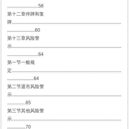
...........................58
第十二章停牌和复
牌...............................................................................................
........................60
第十三章风险警
示...............................................................................................
...........................64
第一节一般规
定...............................................................................................
.......................64
第二节退市风险警
示...............................................................................................
................65
第三节其他风险警
示...............................................................................................
................70