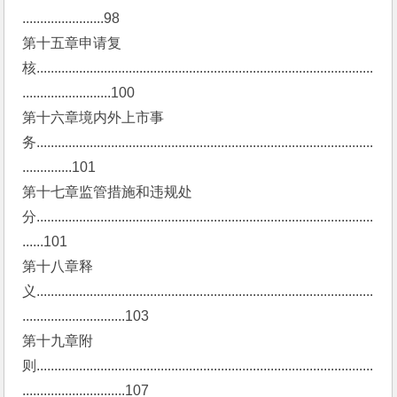
.......................98
第十五章申请复
核...............................................................................................
.........................100
第十六章境内外上市事
务...............................................................................................
..............101
第十七章监管措施和违规处
分...............................................................................................
......101
第十八章释 
义...............................................................................................
.............................103
第十九章附 
则...............................................................................................
.............................107