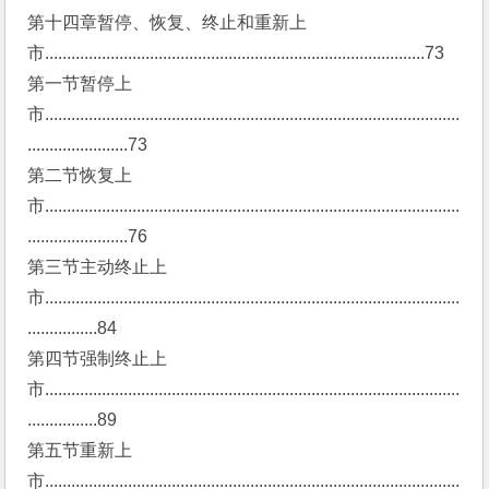
第十四章暂停、恢复、终止和重新上
市.......................................................................................73
第一节暂停上
市...............................................................................................
.......................73
第二节恢复上
市...............................................................................................
.......................76
第三节主动终止上
市...............................................................................................
................84
第四节强制终止上
市...............................................................................................
................89
第五节重新上
市...............................................................................................