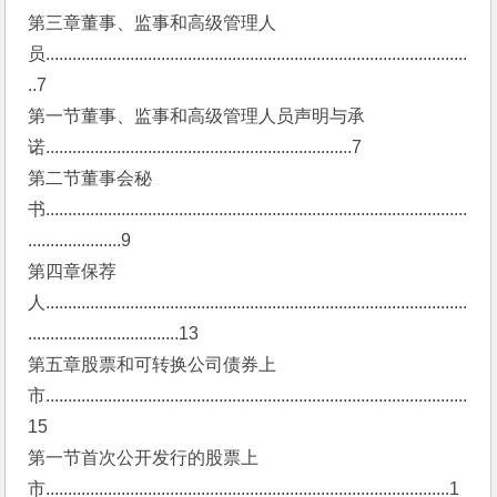
第三章董事、监事和高级管理人
员...............................................................................................
..7
第一节董事、监事和高级管理人员声明与承
诺.....................................................................7
第二节董事会秘
书...............................................................................................
.....................9
第四章保荐
人...............................................................................................
..................................13
第五章股票和可转换公司债券上
市...............................................................................................
15
第一节首次公开发行的股票上
市...........................................................................................1