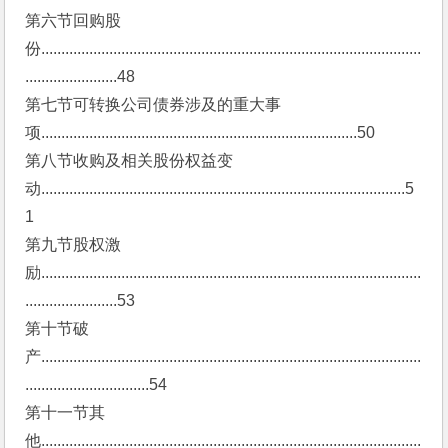
第六节回购股
份...............................................................................................
.......................48
第七节可转换公司债券涉及的重大事
项...............................................................................50
第八节收购及相关股份权益变
动...........................................................................................5
1
第九节股权激
励...............................................................................................
.......................53
第十节破
产...............................................................................................
...............................54
第十一节其
他...............................................................................................