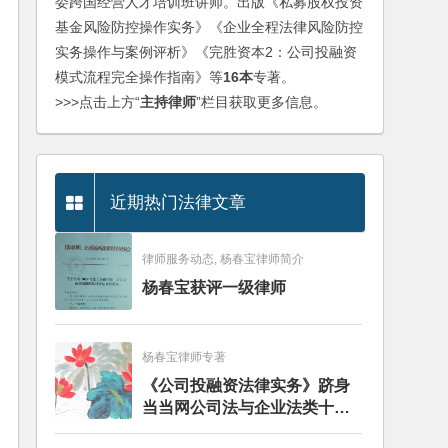
委跨国经营人才培训班讲师。出版《私募股权投资
基金风险防控操作实务》《企业全程法律风险防控
实务操作与案例评析》《完胜资本2：公司投融资
模式流程完全操作指南》等
16本
专著。
>>>点击上方“
主持律师
”栏目获取更多信息。
近期热门法律文章
律师服务动态, 杨春宝律师简介
杨春宝获评一级律师
杨春宝律师专著
《公司投融资法律实务》跻身
当当网公司法与企业法类十大
畅销图书榜