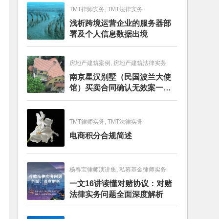
TMT律师实务, TMT法律实务
浅析跨境运营企业的服务器部
署及个人信息数据出境
房地产建筑案例, 房地产建筑法律实务
南京星汉别墅（民国波兰大使
馆）买卖合同确认无效案一审
判决书
TMT律师实务, TMT法律实务
电商积分合规简述
杨春宝律师演讲集, 私募基金律师实务
一文16讲读懂对赌协议：对赌
法律实务问题全面深度解析