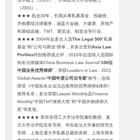
法学硕士（2001）、华东政法大学法律硕士
（2001）。
★★★ 执业30年，长期从事私募基金、投融资、
并购重组法律服务，涵盖大金融、大健康、房地产
和基础设施、TMT、展览业、制造业等行业。
★★★★ 2004年起多次入选
The Legal 500
“私募
基金”和“公司与商业”榜单，并多次受到
Asia Law
Profiles
特别推荐或点评，2016年起连续入选国际
知名法律媒体China Business Law Journal“
100位
中国业务优秀律师
”，荣获Leaders in Law - 2021
Global Awards“
中国年度公司法专家
”称号；连续
荣登《中国知名企业法总推荐的优秀律师&律所》
推荐名录；多次荣获Lawyer Monthly及Finance
Monthly“中国TMT律师大奖”和“中国并购律师大
奖”等奖项。
★★★★★ 系华东理工大学法学院兼职教授、复
旦大学法学院实务导师、华东政法大学兼职研究生
导师、上海交通大学私募总裁班讲师、上海市商务