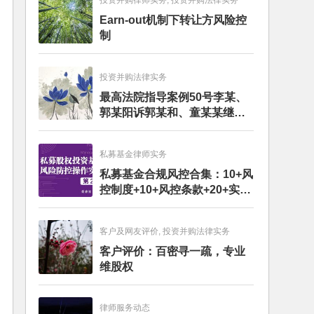
投资并购律师实务, 投资并购法律实务
Earn-out机制下转让方风险控
制
投资并购法律实务
最高法院指导案例50号李某、
郭某阳诉郭某和、童某某继承
纠纷案
私募基金律师实务
私募基金合规风控合集：10+风
控制度+10+风控条款+20+实务
文章+每月动态
客户及网友评价, 投资并购法律实务
客户评价：百密寻一疏，专业
维股权
律师服务动态