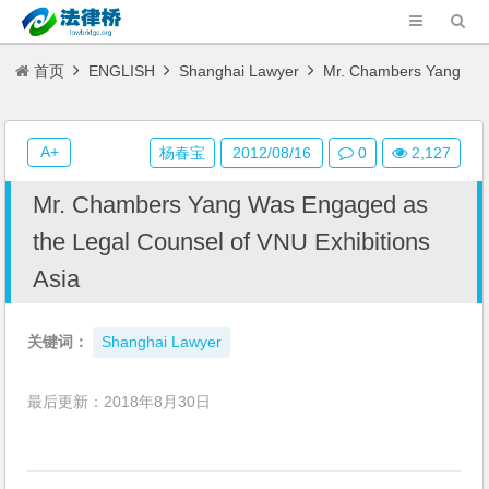
首页
ENGLISH
Shanghai Lawyer
Mr. Chambers Yang
Was Engaged as the Legal Counsel of VNU Exhibitions Asia
A+
杨春宝
2012/08/16
0
2,127
Mr. Chambers Yang Was Engaged as
the Legal Counsel of VNU Exhibitions
Asia
关键词：
Shanghai Lawyer
最后更新：2018年8月30日