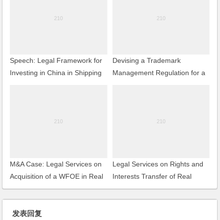
Speech: Legal Framework for
Devising a Trademark
Investing in China in Shipping
Management Regulation for a
Related Industry
Group Company
M&A Case: Legal Services on
Legal Services on Rights and
Acquisition of a WFOE in Real
Interests Transfer of Real
Estate Development Industry
Estate of SOHO Times Building
发表回复