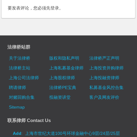
要发表评论，您必须先
登录
。
法律桥站群
关于法律桥
版权和隐私声明
法律桥严正声明
法律桥主站
上海私募基金律师
上海投资并购律师
上海公司法律师
上海股权律师
上海投融资律师
聘请律师
法律桥PE宝典
私募基金风控合集
对赌回购合集
投融资讲堂
客户及网友评价
Sitemap
联系律师 Contact Us
Add
: 上海市世纪大道100号环球金融中心9层/24层/25层