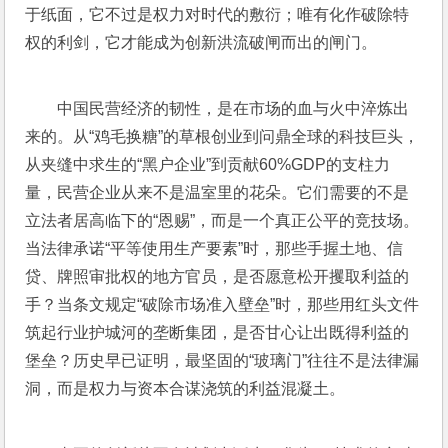
于纸面，它不过是权力对时代的敷衍；唯有化作破除特
权的利剑，它才能成为创新洪流破闸而出的闸门。
中国民营经济的韧性，是在市场的血与火中淬炼出
来的。从“鸡毛换糖”的草根创业到问鼎全球的科技巨头，
从夹缝中求生的“黑户企业”到贡献60%GDP的支柱力
量，民营企业从来不是温室里的花朵。它们需要的不是
立法者居高临下的“恩赐”，而是一个真正公平的竞技场。
当法律承诺“平等使用生产要素”时，那些手握土地、信
贷、牌照审批权的地方官员，是否愿意松开攫取利益的
手？当条文规定“破除市场准入壁垒”时，那些用红头文件
筑起行业护城河的垄断集团，是否甘心让出既得利益的
堡垒？历史早已证明，最坚固的“玻璃门”往往不是法律漏
洞，而是权力与资本合谋浇筑的利益混凝土。