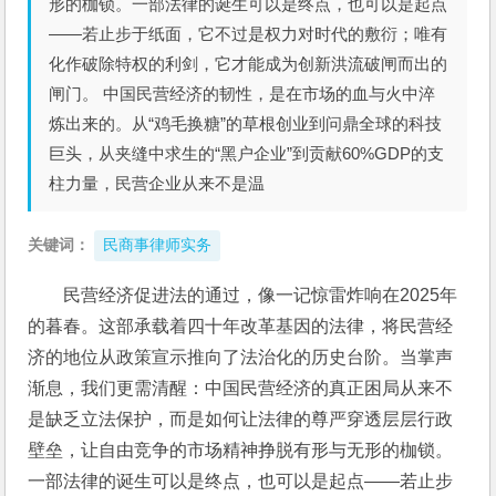
形的枷锁。一部法律的诞生可以是终点，也可以是起点
——若止步于纸面，它不过是权力对时代的敷衍；唯有
化作破除特权的利剑，它才能成为创新洪流破闸而出的
闸门。 中国民营经济的韧性，是在市场的血与火中淬
炼出来的。从“鸡毛换糖”的草根创业到问鼎全球的科技
巨头，从夹缝中求生的“黑户企业”到贡献60%GDP的支
柱力量，民营企业从来不是温
关键词：
民商事律师实务
民营经济促进法的通过，像一记惊雷炸响在2025年
的暮春。这部承载着四十年改革基因的法律，将民营经
济的地位从政策宣示推向了法治化的历史台阶。当掌声
渐息，我们更需清醒：中国民营经济的真正困局从来不
是缺乏立法保护，而是如何让法律的尊严穿透层层行政
壁垒，让自由竞争的市场精神挣脱有形与无形的枷锁。
一部法律的诞生可以是终点，也可以是起点——若止步