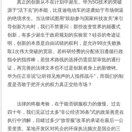
真正的创新从不在计划中诞生。华为5G技术的突破
源于“活下去”的本能，比亚迪电动车的逆袭始于市场倒逼
的绝境求生。当法律试图用“鼓励参与国家科技攻关”来引
导创新方向时，我们不禁要问：那些改变世界的颠覆式
创新，有多少诞生于政府规划的实验室？硅谷的奇迹证
明，创新的本质是自由试错的权利，是允许99次失败换
取1次伟大突破的宽容。若科研经费的分配依旧遵循行政
指令的指挥棒，若技术路线的选择仍需层层审批的通行
证，再完善的法律文本也不过是创新者身上的新镣铐。
华为任正非说“让听得见炮声的人指挥战斗”，而我们的制
度是否敢于把开火的权力真正交给市场？
法律的终极考验，在于能否驯服权力的傲慢。过去
四十年，我们见证过太多“非公经济36条”式的政策善意在
执行中消解，目睹过多少“放管服”改革的承诺在最后一公
里变质。某地开发区对民企的环保执法频次是国企的三