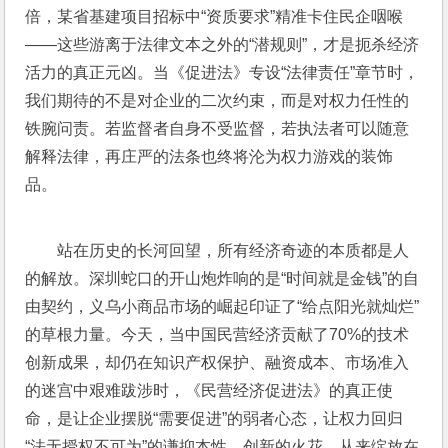
倍，某省基建项目招标中“资质要求”精准卡住民企咽喉
——这些游离于法律文本之外的“潜规则”，才是扼杀经济
活力的真正元凶。当《促进法》专设“法律责任”章节时，
我们期待的不是对企业的二次约束，而是对权力任性的
铁腕问责。若监督者自身不受监督，若执法者可以随意
解释法律，再庄严的法条也终将沦为权力游戏的装饰
品。
站在历史的长河回望，所有经济奇迹的本质都是人
的解放。深圳蛇口的开山炮炸响的是“时间就是金钱”的自
由契约，义乌小商品市场的崛起印证了“给点阳光就灿烂”
的草根力量。今天，当中国民营经济贡献了70%的技术
创新成果，却仍在知识产权保护、融资成本、市场准入
的迷宫中艰难跋涉时，《民营经济促进法》的真正使
命，是让企业摆脱“需要促进”的弱者心态，让权力回归
“法无授权不可为”的谦抑本性。创新的火花，从来绽放在