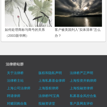
如何处理商标与商号的关系
客户被美国列入“实体清单”怎么
（2003新华网）
办？
法律桥站群
关于法律桥
版权和隐私声明
法律桥严正声明
法律桥主站
上海私募基金律师
上海投资并购律师
上海公司法律师
上海股权律师
上海投融资律师
聘请律师
法律桥PE宝典
私募基金风控合集
对赌回购合集
投融资讲堂
客户及网友评价