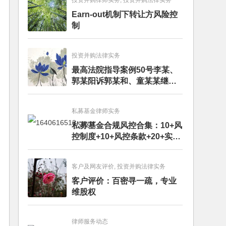
投资并购律师实务, 投资并购法律实务
Earn-out机制下转让方风险控
制
投资并购法律实务
最高法院指导案例50号李某、
郭某阳诉郭某和、童某某继承
纠纷案
私募基金律师实务
私募基金合规风控合集：10+风
控制度+10+风控条款+20+实务
文章+每月动态
客户及网友评价, 投资并购法律实务
客户评价：百密寻一疏，专业
维股权
律师服务动态