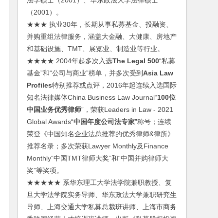
法学硕士（2001）、华东政法大学法律硕士
（2001）。
★★★ 执业30年，长期从事私募基金、投融资、
并购重组法律服务，涵盖大金融、大健康、房地产
和基础设施、TMT、展览业、制造业等行业。
★★★★ 2004年起多次入选
The Legal 500
“私募
基金”和“公司与商业”榜单，并多次受到
Asia Law
Profiles
特别推荐或点评，2016年起连续入选国际
知名法律媒体China Business Law Journal“
100位
中国业务优秀律师
”，荣获Leaders in Law - 2021
Global Awards“
中国年度公司法专家
”称号；连续
荣登《中国知名企业法总推荐的优秀律师&律所》
推荐名录；多次荣获Lawyer Monthly及Finance
Monthly“中国TMT律师大奖”和“中国并购律师大
奖”等奖项。
★★★★★ 系华东理工大学法学院兼职教授、复
旦大学法学院实务导师、华东政法大学兼职研究生
导师、上海交通大学私募总裁班讲师、上海市商务