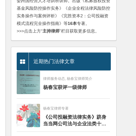
委跨国经营人才培训班讲师。出版《私募股权投资
基金风险防控操作实务》《企业全程法律风险防控
实务操作与案例评析》《完胜资本2：公司投融资
模式流程完全操作指南》等
16本
专著。
>>>点击上方“
主持律师
”栏目获取更多信息。
近期热门法律文章
律师服务动态, 杨春宝律师简介
杨春宝获评一级律师
杨春宝律师专著
《公司投融资法律实务》跻身
当当网公司法与企业法类十大
畅销图书榜