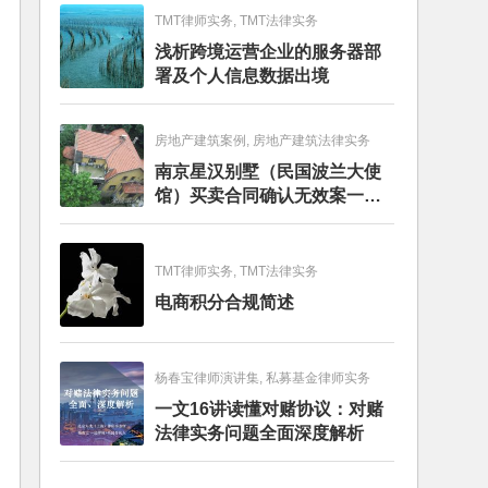
TMT律师实务, TMT法律实务
浅析跨境运营企业的服务器部
署及个人信息数据出境
房地产建筑案例, 房地产建筑法律实务
南京星汉别墅（民国波兰大使
馆）买卖合同确认无效案一审
判决书
TMT律师实务, TMT法律实务
电商积分合规简述
杨春宝律师演讲集, 私募基金律师实务
一文16讲读懂对赌协议：对赌
法律实务问题全面深度解析