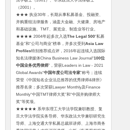
法学硕士（2001）、华东政法大学法律硕士
（2001）。
★★★ 执业30年，长期从事私募基金、投融资、
并购重组法律服务，涵盖大金融、大健康、房地产
和基础设施、TMT、展览业、制造业等行业。
★★★★ 2004年起多次入选
The Legal 500
“私募
基金”和“公司与商业”榜单，并多次受到
Asia Law
Profiles
特别推荐或点评，2016年起连续入选国际
知名法律媒体China Business Law Journal“
100位
中国业务优秀律师
”，荣获Leaders in Law - 2021
Global Awards“
中国年度公司法专家
”称号；连续
荣登《中国知名企业法总推荐的优秀律师&律所》
推荐名录；多次荣获Lawyer Monthly及Finance
Monthly“中国TMT律师大奖”和“中国并购律师大
奖”等奖项。
★★★★★ 系华东理工大学法学院兼职教授、复
旦大学法学院实务导师、华东政法大学兼职研究生
导师、上海交通大学私募总裁班讲师、上海市商务