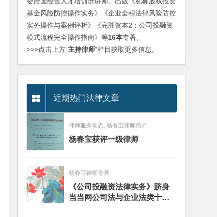
委跨国经营人才培训班讲师。出版《私募股权投资
基金风险防控操作实务》《企业全程法律风险防控
实务操作与案例评析》《完胜资本2：公司投融资
模式流程完全操作指南》等
16本
专著。
>>>点击上方“
主持律师
”栏目获取更多信息。
近期热门法律文章
律师服务动态, 杨春宝律师简介
杨春宝获评一级律师
杨春宝律师专著
《公司投融资法律实务》跻身
当当网公司法与企业法类十大
畅销图书榜