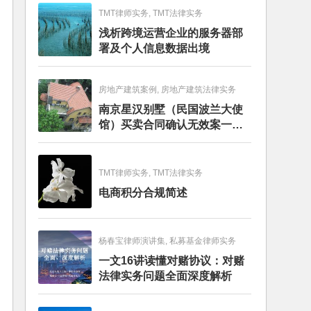
TMT律师实务, TMT法律实务
浅析跨境运营企业的服务器部
署及个人信息数据出境
房地产建筑案例, 房地产建筑法律实务
南京星汉别墅（民国波兰大使
馆）买卖合同确认无效案一审
判决书
TMT律师实务, TMT法律实务
电商积分合规简述
杨春宝律师演讲集, 私募基金律师实务
一文16讲读懂对赌协议：对赌
法律实务问题全面深度解析