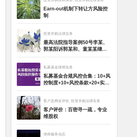
投资并购律师实务, 投资并购法律实务
Earn-out机制下转让方风险控
制
投资并购法律实务
最高法院指导案例50号李某、
郭某阳诉郭某和、童某某继承
纠纷案
私募基金律师实务
私募基金合规风控合集：10+风
控制度+10+风控条款+20+实务
文章+每月动态
客户及网友评价, 投资并购法律实务
客户评价：百密寻一疏，专业
维股权
律师服务动态