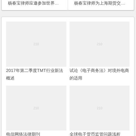
杨春宝律师应邀参加世界著名的律商联讯-马丁戴尔-哈博公司举办的公司法律顾问论坛
杨春宝律师为上海期货交易所新一代交易系统提供全面法律服务
2017年第二季度TMT行业新法
试论《电子商务法》对境外电商
概述
的适用
电信网络法律期刊
全球电子货币监管问题浅析