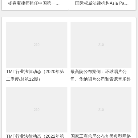
杨春宝律师担任中国第一网络漫画网站法律顾问
国际权威法律机构Asia Pacific Legal 500再次推荐杨春宝律师
TMT行业法律动态（2020年第
最高院公布案例：环球唱片公
二季度/总第12期）
司、华纳唱片公司和索尼音乐娱
乐公司与百度公司侵犯著作权纠
纷上诉案
TMT行业法律动态（2022年第
国家工商总局公布九类典型网络