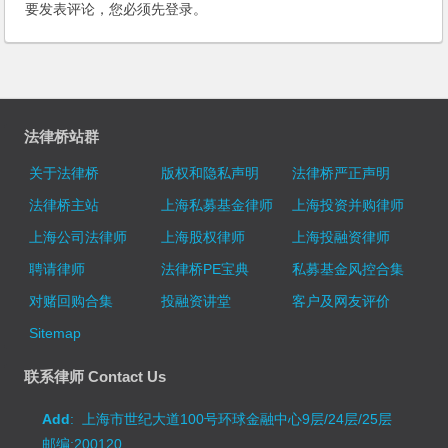
要发表评论，您必须先
登录
。
法律桥站群
关于法律桥
版权和隐私声明
法律桥严正声明
法律桥主站
上海私募基金律师
上海投资并购律师
上海公司法律师
上海股权律师
上海投融资律师
聘请律师
法律桥PE宝典
私募基金风控合集
对赌回购合集
投融资讲堂
客户及网友评价
Sitemap
联系律师 Contact Us
Add
: 上海市世纪大道100号环球金融中心9层/24层/25层
邮编:200120