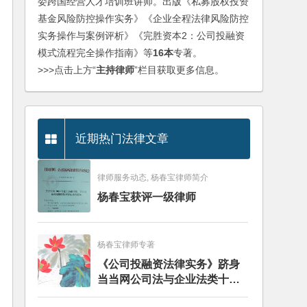
委跨国经营人才培训班讲师。出版《私募股权投资
基金风险防控操作实务》《企业全程法律风险防控
实务操作与案例评析》《完胜资本2：公司投融资
模式流程完全操作指南》等
16本
专著。
>>>点击上方“
主持律师
”栏目获取更多信息。
近期热门法律文章
律师服务动态, 杨春宝律师简介
杨春宝获评一级律师
杨春宝律师专著
《公司投融资法律实务》跻身
当当网公司法与企业法类十大
畅销图书榜