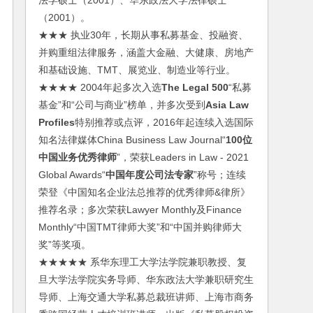
法学硕士（2001）、华东政法大学法律硕士
（2001）。
★★★ 执业30年，长期从事私募基金、投融资、
并购重组法律服务，涵盖大金融、大健康、房地产
和基础设施、TMT、展览业、制造业等行业。
★★★★ 2004年起多次入选
The Legal 500
“私募
基金”和“公司与商业”榜单，并多次受到
Asia Law
Profiles
特别推荐或点评，2016年起连续入选国际
知名法律媒体China Business Law Journal“
100位
中国业务优秀律师
”，荣获Leaders in Law - 2021
Global Awards“
中国年度公司法专家
”称号；连续
荣登《中国知名企业法总推荐的优秀律师&律所》
推荐名录；多次荣获Lawyer Monthly及Finance
Monthly“中国TMT律师大奖”和“中国并购律师大
奖”等奖项。
★★★★★ 系华东理工大学法学院兼职教授、复
旦大学法学院实务导师、华东政法大学兼职研究生
导师、上海交通大学私募总裁班讲师、上海市商务