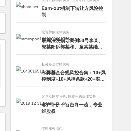
投资并购律师实务, 投资并购法律实务
Earn-out机制下转让方风险控
制
投资并购法律实务
最高法院指导案例50号李某、
郭某阳诉郭某和、童某某继承
纠纷案
私募基金律师实务
私募基金合规风控合集：10+风
控制度+10+风控条款+20+实务
文章+每月动态
加
客户及网友评价, 投资并购法律实务
客户评价：百密寻一疏，专业
维股权
律师服务动态