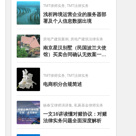
TMT律师实务, TMT法律实务
浅析跨境运营企业的服务器部
署及个人信息数据出境
房地产建筑案例, 房地产建筑法律实务
南京星汉别墅（民国波兰大使
馆）买卖合同确认无效案一审
判决书
TMT律师实务, TMT法律实务
电商积分合规简述
杨春宝律师演讲集, 私募基金律师实务
一文16讲读懂对赌协议：对赌
法律实务问题全面深度解析