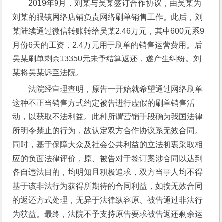
2019年9月，刘某与吴某签订合作协议，由吴某为
刘某的眼镜网络店铺负责网络刷单销售工作。此后，刘
某陆续通过微信转账转给吴某2.46万元，其中600元系9
月份6天的工资，2.4万元用于刷单的销售运营费用。后
吴某刷单剩余13350元未予结算返还，遂产生纠纷。刘
某将吴某诉至法院。
法院经审理查明，原告一开始就希望通过网络刷单
这种不正当销售方式约定被告进行虚假的刷单销售活
动，以获取不法利益。此种所谓营销手段确为我国法律
所明令禁止的行为，故认定双方合作协议系无效合同。
同时，基于保障大众及社会公共利益的立法初衷采取相
应的负面法律评价，原、被告对于签订案涉合同以达到
各自违法目的，均明知且积极追求，双方当事人均不得
基于该非法行为获得所期待的合同利益，如按无效合同
的返还方式处理，无异于法律纵容原、被告通过非法行
为获益。最终，法院不予支持原告要求被告返还剩余运