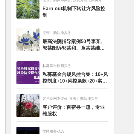
投资并购律师实务, 投资并购法律实务
Earn-out机制下转让方风险控
制
投资并购法律实务
最高法院指导案例50号李某、
郭某阳诉郭某和、童某某继承
纠纷案
私募基金律师实务
私募基金合规风控合集：10+风
控制度+10+风控条款+20+实务
文章+每月动态
客户及网友评价, 投资并购法律实务
客户评价：百密寻一疏，专业
维股权
律师服务动态