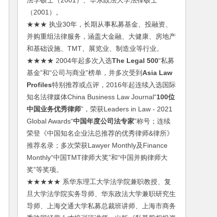
法学硕士（2001）、华东政法大学法律硕士
（2001）。
★★★ 执业30年，长期从事私募基金、投融资、
并购重组法律服务，涵盖大金融、大健康、房地产
和基础设施、TMT、展览业、制造业等行业。
★★★★ 2004年起多次入选
The Legal 500
“私募
基金”和“公司与商业”榜单，并多次受到
Asia Law
Profiles
特别推荐或点评，2016年起连续入选国际
知名法律媒体China Business Law Journal“
100位
中国业务优秀律师
”，荣获Leaders in Law - 2021
Global Awards“
中国年度公司法专家
”称号；连续
荣登《中国知名企业法总推荐的优秀律师&律所》
推荐名录；多次荣获Lawyer Monthly及Finance
Monthly“中国TMT律师大奖”和“中国并购律师大
奖”等奖项。
★★★★★ 系华东理工大学法学院兼职教授、复
旦大学法学院实务导师、华东政法大学兼职研究生
导师、上海交通大学私募总裁班讲师、上海市商务