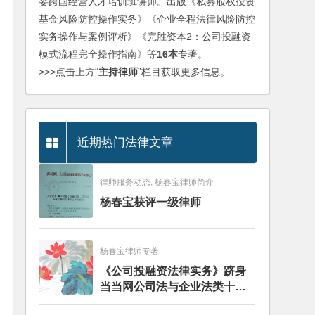
委跨国经营人才培训班讲师。出版《私募股权投资
基金风险防控操作实务》《企业全程法律风险防控
实务操作与案例评析》《完胜资本2：公司投融资
模式流程完全操作指南》等
16本
专著。
>>>点击上方“
主持律师
”栏目获取更多信息。
近期热门法律文章
律师服务动态, 杨春宝律师简介
杨春宝获评一级律师
杨春宝律师专著
《公司投融资法律实务》跻身
当当网公司法与企业法类十大
畅销图书榜