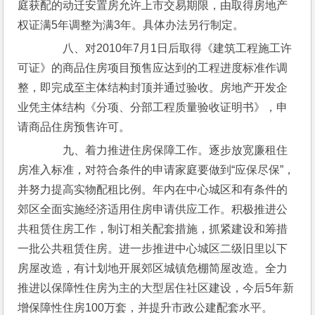
庭获配的动迁安置房允许上市交易期限，由取得房地产
权证满5年调整为满3年。具体办法另行制定。
　　八、对2010年7月1日后取得《建筑工程施工许
可证》的商品住房项目预售应达到的工程进度标准作调
整，即完成至主体结构封顶并通过验收。房地产开发企
业凭主体结构《分项、分部工程质量验收证明书》，申
请商品住房预售许可。
　　九、着力推进住房保障工作。逐步放宽廉租住
房准入标准，对符合条件的申请家庭要做到“应保尽保”，
并努力提高实物配租比例。年内在中心城区和有条件的
郊区全面实施经济适用住房申请供应工作。积极推进公
共租赁住房工作，制订相关配套措施，抓紧建设和筹措
一批公共租赁住房。进一步推进中心城区二级旧里以下
房屋改造，有计划地开展郊区城镇危棚简屋改造。全力
推进以保障性住房为主的大型居住社区建设，今后5年新
增保障性住房100万套，并提升市政公建配套水平。