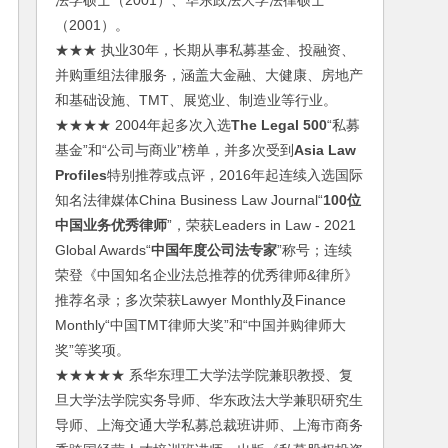
法学硕士（2001）、华东政法大学法律硕士
（2001）。
★★★ 执业30年，长期从事私募基金、投融资、
并购重组法律服务，涵盖大金融、大健康、房地产
和基础设施、TMT、展览业、制造业等行业。
★★★★ 2004年起多次入选
The Legal 500
“私募
基金”和“公司与商业”榜单，并多次受到
Asia Law
Profiles
特别推荐或点评，2016年起连续入选国际
知名法律媒体China Business Law Journal“
100位
中国业务优秀律师
”，荣获Leaders in Law - 2021
Global Awards“
中国年度公司法专家
”称号；连续
荣登《中国知名企业法总推荐的优秀律师&律所》
推荐名录；多次荣获Lawyer Monthly及Finance
Monthly“中国TMT律师大奖”和“中国并购律师大
奖”等奖项。
★★★★★ 系华东理工大学法学院兼职教授、复
旦大学法学院实务导师、华东政法大学兼职研究生
导师、上海交通大学私募总裁班讲师、上海市商务