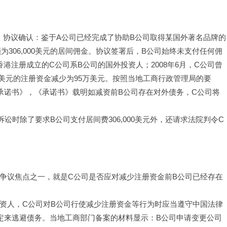
间协议》，协议确认：鉴于A公司已经完成了协助B公司取得某国外著名品牌的
306,000美元的居间佣金。协议签署后，B公司始终未支付任何佣
港注册成立的C公司系B公司的国外投资人；2008年6月，C公司曾
万美元的注册资金减少为95万美元。按照当地工商行政管理局的要
承诺书》，《承诺书》载明如减资前B公司存在对外债务，C公司将
提起诉讼时除了要求B公司支付居间费306,000美元外，还请求法院判令C
案时的争议焦点之一，就是C公司是否应对减少注册资金前B公司已经存在
国外投资人，C公司对B公司行使减少注册资金等行为时应当遵守中国法律
定来逃避债务。当地工商部门备案的材料显示：B公司申请变更公司