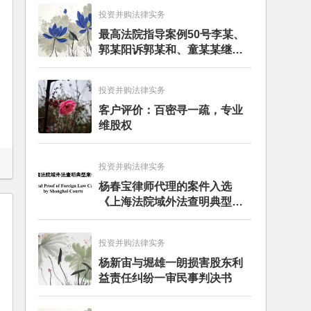
投资并购法律实务
最高法院指导案例50号李某、
郭某阳诉郭某和、童某某继承
纠纷案
投资并购法律实务
客户评价：百密寻一疏，专业
维股权
投资并购法律实务
杨春宝律师代理的案件入选
《上海法院域外法查明典型案
例》
投资并购法律实务
杨新宙与堀雄一朗损害股东利
益责任纠纷一审民事判决书