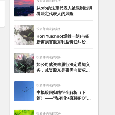
投资并购法律实务
从ofo的法定代表人被限制出境
看法定代表人的风险
投资并购法律实务
Hori Yuichiro(堀雄一朗)与杨
新宙损害股东利益责任纠纷二
审案件二审民事判决书
投资并购法律实务
如公司减资未履行法定通知义
务，减资股东是否需向债权人
担责？且看最高人民法院怎么
判
投资并购法律实务
中概股回归路径全解析（下
篇）——“私有化+直接IPO”和
CDR
投资并购法律实务