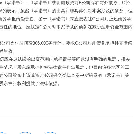
份《承诺书》，《承诺书》载明如减资前B公司存在对外债务，C公
思的表示，虽然《承诺书》的出具并非具体针对本案涉及的债务，但
债务承担清偿责任。鉴于《承诺书》未直接表述C公司对上述债务承
责任的地位，应认定C公司对本案涉及的债务在减少注册资金范围内
判令B公司支付居间费306,000美元外，要求C公司对此债务承担补充清偿
经生效。
金后是否仍应在原认缴的出资范围内承担责任等问题没有明确的规定，相关
等情况时股东应承担何种法律责任作出规定，但目前许多地区的工
定公司股东申请减资时必须提交类似本案中所提及的《承诺书》等
股东主张权利提供了法律依据。