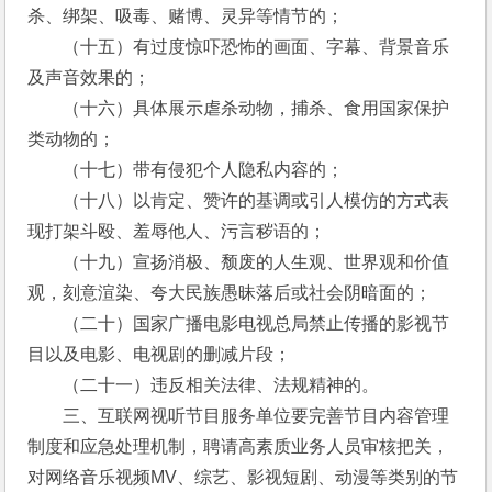
杀、绑架、吸毒、赌博、灵异等情节的；
　　（十五）有过度惊吓恐怖的画面、字幕、背景音乐
及声音效果的； 
　　（十六）具体展示虐杀动物，捕杀、食用国家保护
类动物的； 
　　（十七）带有侵犯个人隐私内容的； 
　　（十八）以肯定、赞许的基调或引人模仿的方式表
现打架斗殴、羞辱他人、污言秽语的；
　　（十九）宣扬消极、颓废的人生观、世界观和价值
观，刻意渲染、夸大民族愚昧落后或社会阴暗面的； 
　　（二十）国家广播电影电视总局禁止传播的影视节
目以及电影、电视剧的删减片段； 
　　（二十一）违反相关法律、法规精神的。
　　三、互联网视听节目服务单位要完善节目内容管理
制度和应急处理机制，聘请高素质业务人员审核把关，
对网络音乐视频MV、综艺、影视短剧、动漫等类别的节