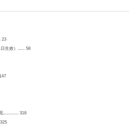
 23
）...... 58
147
..... 318
325