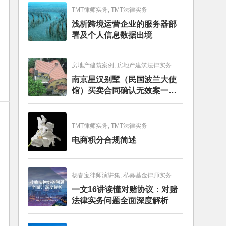
TMT律师实务, TMT法律实务
浅析跨境运营企业的服务器部
署及个人信息数据出境
房地产建筑案例, 房地产建筑法律实务
南京星汉别墅（民国波兰大使
馆）买卖合同确认无效案一审
判决书
TMT律师实务, TMT法律实务
电商积分合规简述
杨春宝律师演讲集, 私募基金律师实务
一文16讲读懂对赌协议：对赌
法律实务问题全面深度解析