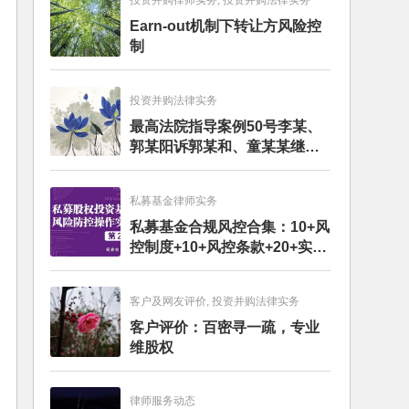
投资并购律师实务, 投资并购法律实务
Earn-out机制下转让方风险控
制
投资并购法律实务
最高法院指导案例50号李某、
郭某阳诉郭某和、童某某继承
纠纷案
私募基金律师实务
私募基金合规风控合集：10+风
控制度+10+风控条款+20+实务
文章+每月动态
客户及网友评价, 投资并购法律实务
客户评价：百密寻一疏，专业
维股权
律师服务动态