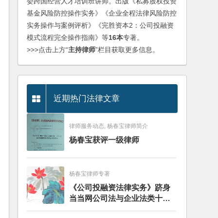
委跨国经营人才培训班讲师。出版《私募股权投资
基金风险防控操作实务》《企业全程法律风险防控
实务操作与案例评析》《完胜资本2：公司投融资
模式流程完全操作指南》等
16本
专著。
>>>点击上方“
主持律师
”栏目获取更多信息。
近期热门法律文章
律师服务动态, 杨春宝律师简介
杨春宝获评一级律师
杨春宝律师专著
《公司投融资法律实务》跻身
当当网公司法与企业法类十大
畅销图书榜