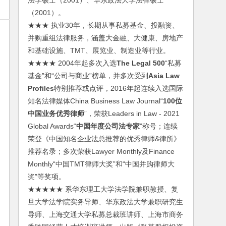
法学硕士（2001）、华东政法大学法律硕士
（2001）。
★★★ 执业30年，长期从事私募基金、投融资、
并购重组法律服务，涵盖大金融、大健康、房地产
和基础设施、TMT、展览业、制造业等行业。
★★★★ 2004年起多次入选
The Legal 500
“私募
基金”和“公司与商业”榜单，并多次受到
Asia Law
Profiles
特别推荐或点评，2016年起连续入选国际
知名法律媒体China Business Law Journal“
100位
中国业务优秀律师
”，荣获Leaders in Law - 2021
Global Awards“
中国年度公司法专家
”称号；连续
荣登《中国知名企业法总推荐的优秀律师&律所》
推荐名录；多次荣获Lawyer Monthly及Finance
Monthly“中国TMT律师大奖”和“中国并购律师大
奖”等奖项。
★★★★★ 系华东理工大学法学院兼职教授、复
旦大学法学院实务导师、华东政法大学兼职研究生
导师、上海交通大学私募总裁班讲师、上海市商务