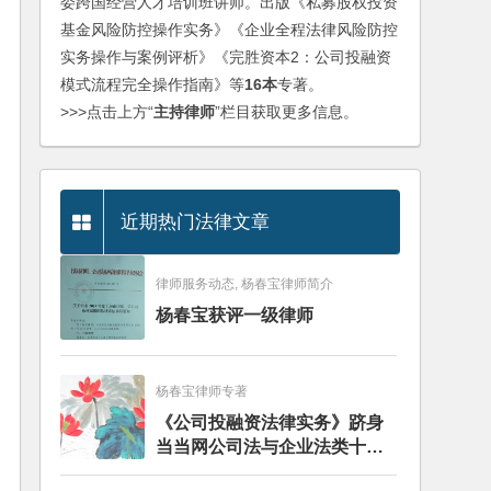
委跨国经营人才培训班讲师。出版《私募股权投资
基金风险防控操作实务》《企业全程法律风险防控
实务操作与案例评析》《完胜资本2：公司投融资
模式流程完全操作指南》等
16本
专著。
>>>点击上方“
主持律师
”栏目获取更多信息。
近期热门法律文章
律师服务动态, 杨春宝律师简介
杨春宝获评一级律师
杨春宝律师专著
《公司投融资法律实务》跻身
当当网公司法与企业法类十大
畅销图书榜