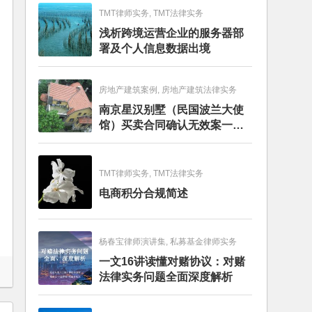
TMT律师实务, TMT法律实务
浅析跨境运营企业的服务器部
署及个人信息数据出境
房地产建筑案例, 房地产建筑法律实务
南京星汉别墅（民国波兰大使
馆）买卖合同确认无效案一审
判决书
TMT律师实务, TMT法律实务
电商积分合规简述
杨春宝律师演讲集, 私募基金律师实务
一文16讲读懂对赌协议：对赌
法律实务问题全面深度解析