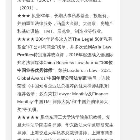
法学硕士（2001）、华东政法大学法律硕士
（2001）。
★★★ 执业30年，长期从事私募基金、投融资、
并购重组法律服务，涵盖大金融、大健康、房地产
和基础设施、TMT、展览业、制造业等行业。
★★★★ 2004年起多次入选
The Legal 500
“私募
基金”和“公司与商业”榜单，并多次受到
Asia Law
Profiles
特别推荐或点评，2016年起连续入选国际
知名法律媒体China Business Law Journal“
100位
中国业务优秀律师
”，荣获Leaders in Law - 2021
Global Awards“
中国年度公司法专家
”称号；连续
荣登《中国知名企业法总推荐的优秀律师&律所》
推荐名录；多次荣获Lawyer Monthly及Finance
Monthly“中国TMT律师大奖”和“中国并购律师大
奖”等奖项。
★★★★★ 系华东理工大学法学院兼职教授、复
旦大学法学院实务导师、华东政法大学兼职研究生
导师、上海交通大学私募总裁班讲师、上海市商务