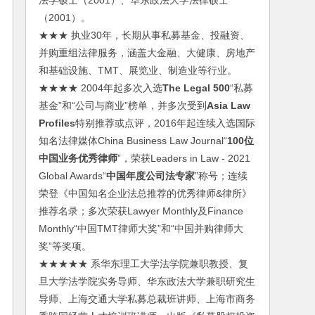
法学硕士（2001）、华东政法大学法律硕士
（2001）。
★★★ 执业30年，长期从事私募基金、投融资、
并购重组法律服务，涵盖大金融、大健康、房地产
和基础设施、TMT、展览业、制造业等行业。
★★★★ 2004年起多次入选
The Legal 500
“私募
基金”和“公司与商业”榜单，并多次受到
Asia Law
Profiles
特别推荐或点评，2016年起连续入选国际
知名法律媒体China Business Law Journal“
100位
中国业务优秀律师
”，荣获Leaders in Law - 2021
Global Awards“
中国年度公司法专家
”称号；连续
荣登《中国知名企业法总推荐的优秀律师&律所》
推荐名录；多次荣获Lawyer Monthly及Finance
Monthly“中国TMT律师大奖”和“中国并购律师大
奖”等奖项。
★★★★★ 系华东理工大学法学院兼职教授、复
旦大学法学院实务导师、华东政法大学兼职研究生
导师、上海交通大学私募总裁班讲师、上海市商务