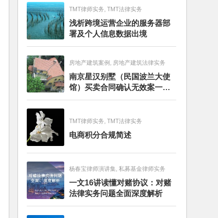
TMT律师实务, TMT法律实务
浅析跨境运营企业的服务器部
署及个人信息数据出境
房地产建筑案例, 房地产建筑法律实务
南京星汉别墅（民国波兰大使
馆）买卖合同确认无效案一审
判决书
TMT律师实务, TMT法律实务
电商积分合规简述
杨春宝律师演讲集, 私募基金律师实务
一文16讲读懂对赌协议：对赌
法律实务问题全面深度解析