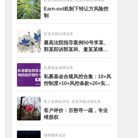
投资并购律师实务, 投资并购法律实务
Earn-out机制下转让方风险控
制
投资并购法律实务
最高法院指导案例50号李某、
郭某阳诉郭某和、童某某继承
纠纷案
私募基金律师实务
私募基金合规风控合集：10+风
控制度+10+风控条款+20+实务
文章+每月动态
客户及网友评价, 投资并购法律实务
客户评价：百密寻一疏，专业
维股权
律师服务动态