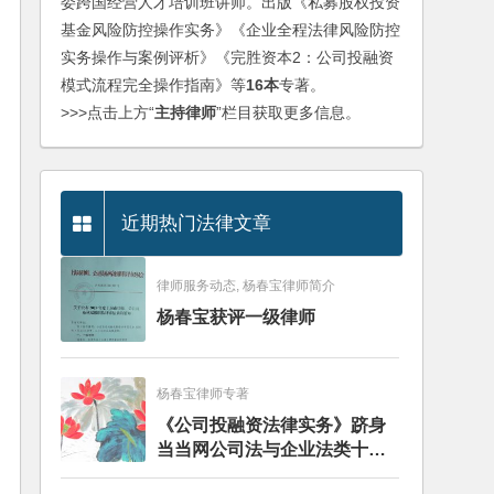
委跨国经营人才培训班讲师。出版《私募股权投资
基金风险防控操作实务》《企业全程法律风险防控
实务操作与案例评析》《完胜资本2：公司投融资
模式流程完全操作指南》等
16本
专著。
>>>点击上方“
主持律师
”栏目获取更多信息。
近期热门法律文章
律师服务动态, 杨春宝律师简介
杨春宝获评一级律师
杨春宝律师专著
《公司投融资法律实务》跻身
当当网公司法与企业法类十大
畅销图书榜