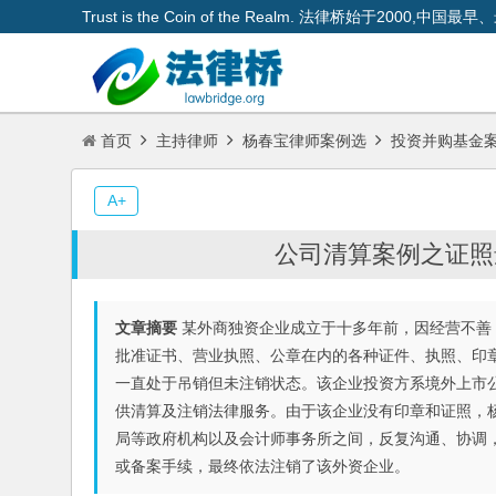
Trust is the Coin of the Realm. 法律桥始于200
首页
主持律师
杨春宝律师案例选
投资并购基金
A+
公司清算案例之证照
文章摘要
某外商独资企业成立于十多年前，因经营不善
批准证书、营业执照、公章在内的各种证件、执照、印
一直处于吊销但未注销状态。该企业投资方系境外上市
供清算及注销法律服务。由于该企业没有印章和证照，
局等政府机构以及会计师事务所之间，反复沟通、协调
或备案手续，最终依法注销了该外资企业。