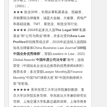
法学硕士（2001）、华东政法大学法律硕士
（2001）。
★★★ 执业30年，长期从事私募基金、投融资、
并购重组法律服务，涵盖大金融、大健康、房地产
和基础设施、TMT、展览业、制造业等行业。
★★★★ 2004年起多次入选
The Legal 500
“私募
基金”和“公司与商业”榜单，并多次受到
Asia Law
Profiles
特别推荐或点评，2016年起连续入选国际
知名法律媒体China Business Law Journal“
100位
中国业务优秀律师
”，荣获Leaders in Law - 2021
Global Awards“
中国年度公司法专家
”称号；连续
荣登《中国知名企业法总推荐的优秀律师&律所》
推荐名录；多次荣获Lawyer Monthly及Finance
Monthly“中国TMT律师大奖”和“中国并购律师大
奖”等奖项。
★★★★★ 系华东理工大学法学院兼职教授、复
旦大学法学院实务导师、华东政法大学兼职研究生
导师、上海交通大学私募总裁班讲师、上海市商务