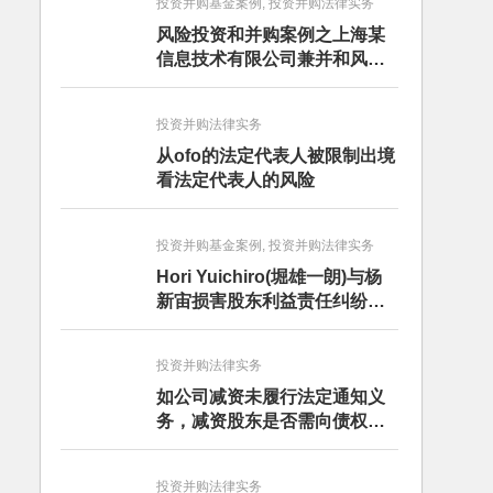
投资并购基金案例, 投资并购法律实务
风险投资和并购案例之上海某
信息技术有限公司兼并和风险
投资服务
投资并购法律实务
从ofo的法定代表人被限制出境
看法定代表人的风险
投资并购基金案例, 投资并购法律实务
Hori Yuichiro(堀雄一朗)与杨
新宙损害股东利益责任纠纷二
审案件二审民事判决书
投资并购法律实务
如公司减资未履行法定通知义
务，减资股东是否需向债权人
担责？且看最高人民法院怎么
判
投资并购法律实务