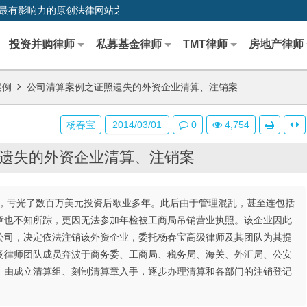
0,中国最早、最有影响力的原创法律网站之一
投资并购律师
私募基金律师
TMT律师
房地产律师
案例
公司清算案例之证照遗失的外资企业清算、注销案
杨春宝
2014/03/01
0
4,754
遗失的外资企业清算、注销案
，亏光了数百万美元投资后歇业多年。此后由于管理混乱，甚至连包括
章也不知所踪，更因无法参加年检被工商局吊销营业执照。该企业因此
公司，决定依法注销该外资企业，委托杨春宝高级律师及其团队为其提
杨律师团队成员奔波于商务委、工商局、税务局、海关、外汇局、公安
，由成立清算组、刻制清算章入手，逐步办理清算和各部门的注销登记