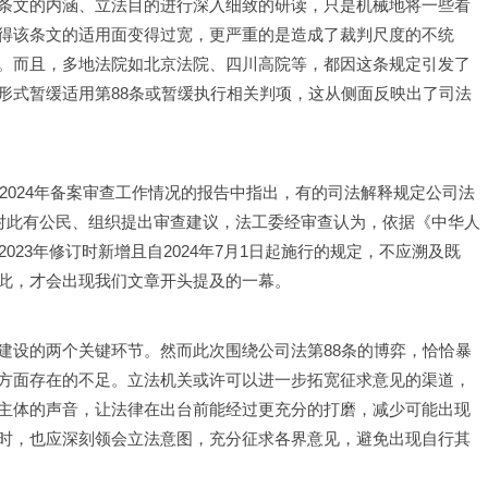
条文的内涵、立法目的进行深入细致的研读，只是机械地将一些看
得该条文的适用面变得过宽，更严重的是造成了裁判尺度的不统
。而且，多地法院如北京法院、四川高院等，都因这条规定引发了
形式暂缓适用第88条或暂缓执行相关判项，这从侧面反映出了司法
于2024年备案审查工作情况的报告中指出，有的司法解释规定公司法
，对此有公民、组织提出审查建议，法工委经审查认为，依据《中华人
023年修订时新增且自2024年7月1日起施行的规定，不应溯及既
此，才会出现我们文章开头提及的一幕。
建设的两个关键环节。然而此次围绕公司法第88条的博弈，恰恰暴
方面存在的不足。立法机关或许可以进一步拓宽征求意见的渠道，
主体的声音，让法律在出台前能经过更充分的打磨，减少可能出现
时，也应深刻领会立法意图，充分征求各界意见，避免出现自行其