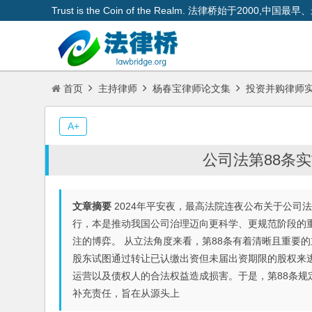
Trust is the Coin of the Realm. 法律桥始于200
首页
主持律师
杨春宝律师论文集
投资并购律师
A+
公司法第88条
文章摘要
2024年平安夜，最高法院连夜公布关于公司法
行，本是推动我国公司治理迈向更科学、更规范阶段的
注的博弈。 从立法角度来看，第88条有着清晰且重要
股东试图通过转让已认缴出资但未届出资期限的股权来
运营以及债权人的合法权益造成损害。于是，第88条
补充责任，旨在从源头上