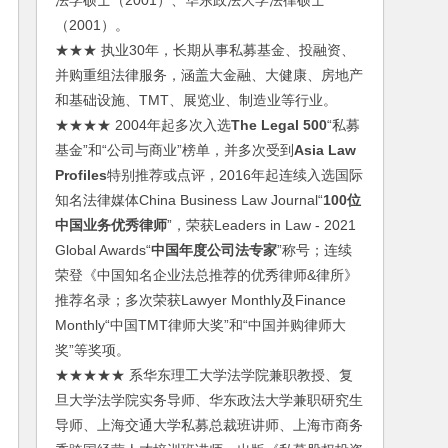
法学硕士（2001）、华东政法大学法律硕士
（2001）。
★★★ 执业30年，长期从事私募基金、投融资、
并购重组法律服务，涵盖大金融、大健康、房地产
和基础设施、TMT、展览业、制造业等行业。
★★★★ 2004年起多次入选
The Legal 500
“私募
基金”和“公司与商业”榜单，并多次受到
Asia Law
Profiles
特别推荐或点评，2016年起连续入选国际
知名法律媒体China Business Law Journal“
100位
中国业务优秀律师
”，荣获Leaders in Law - 2021
Global Awards“
中国年度公司法专家
”称号；连续
荣登《中国知名企业法总推荐的优秀律师&律所》
推荐名录；多次荣获Lawyer Monthly及Finance
Monthly“中国TMT律师大奖”和“中国并购律师大
奖”等奖项。
★★★★★ 系华东理工大学法学院兼职教授、复
旦大学法学院实务导师、华东政法大学兼职研究生
导师、上海交通大学私募总裁班讲师、上海市商务