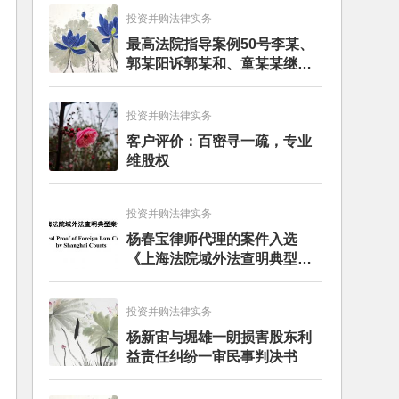
投资并购法律实务
最高法院指导案例50号李某、
郭某阳诉郭某和、童某某继承
纠纷案
投资并购法律实务
客户评价：百密寻一疏，专业
维股权
投资并购法律实务
杨春宝律师代理的案件入选
《上海法院域外法查明典型案
例》
投资并购法律实务
杨新宙与堀雄一朗损害股东利
益责任纠纷一审民事判决书