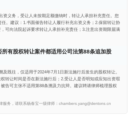
纳出资义务，受让人未按期足额缴纳时，转让人承担补充责任。您
任。建议：1.书面催告转让人履行补充出资义务；2.保留转让协
资，可向法院起诉要求转让人承担补充责任；3.注意出资期限届满
所有股权转让案件都适用公司法第88条追加股
溯及既往，仅适用于2024年7月1日新法施行后发生的股权转让。
股权转让时间是否在新法施行后；2.受让人是否明知或应知出资瑕
，被告可主张不适用第88条溯及力抗辩。建议聘请律师梳理股权
联系杨春宝一级律师：chambers.yang@dentons.cn