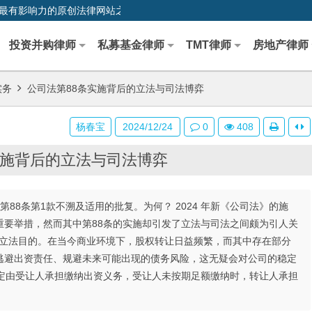
0,中国最早、最有影响力的原创法律网站之一
投资并购律师
私募基金律师
TMT律师
房地产律师
实务
公司法第88条实施背后的立法与司法博弈
杨春宝
2024/12/24
0
408
实施背后的立法与司法博弈
第88条第1款不溯及适用的批复。为何？ 2024 年新《公司法》的施
重要举措，然而其中第88条的实施却引发了立法与司法之间颇为引人关
的立法目的。在当今商业环境下，股权转让日益频繁，而其中存在部分
逃避出资责任、规避未来可能出现的债务风险，这无疑会对公司的稳定
规定由受让人承担缴纳出资义务，受让人未按期足额缴纳时，转让人承担