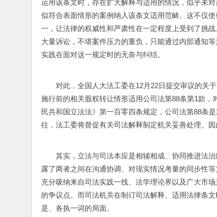
运用该条文时，存在扩大解释与适用的情况，似乎未对
似符合表面情形的案例纳入该条文适用范畴。这不仅使
一，让法律的权威性和严肃性在一定程度上受到了挑战
大量诉讼，不堪案件压力的重负，只能通过内部通知等
实践在面对这一规定时的无奈与纠结。
对此，全国人大法工委在12月22日提交审议的关
施行前的相关股权转让情形适用公司法第88条第1款
民共和国立法法》第一百零四条规定，公司法第88条是2
往，法工委将督促有关司法解释制定机关妥善处理。因
其实，立法与司法本应是相辅相成、协同推进法治
露了两者之间在沟通协调、对现实情况考量的同步性等
充分吸纳来自司法实践一线、法学理论界以及广大市场
的争议点。而司法机关在制订司法解释、适用法律条文
是、各执一词的局面。