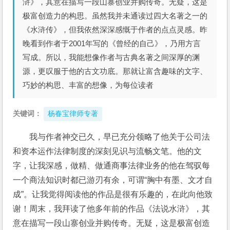
浒》，其意在描写一段山寨创业并购传奇。无疑，这是
极富创造力的构思。虽然我并未通读过四大名著之一的
《水浒传》，但我依然深深感慨于作者的点点灵感。昨
晚看到作者于2001年写的《曾经的自己》，乃用方言
写成。所以，我能想像作者与古典名著之间深厚的渊
源，更叹服于他的古文功底。那就让富含趣味的文字、
巧妙的构思、丰富的想像，为每位读者
关键词：
杨春宝律师专著
我与作者神交已久，早已充分领略了他关于公司法
和资本运作法律制度的深刻见识与流畅文笔。他的文
字，让我深感，做精、做通商事法律业务的他在驾驭每
一个商法知识时都已游刃有余，可谓“胸中有墨、文才自
成”。让我觉得阅读他的作品是很有乐趣的，在此向他致
谢！周末，我拜读了他多年前的作品《法说水浒》，其
意在描写一段山寨创业并购传奇。无疑，这是极富创造