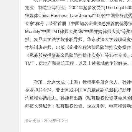
览业、制造业等行业。2004年起多次受到The Legal 500
律媒体China Business Law Journal“100位中国业务优秀
专家”称号；荣登首届《中国知名企业法总推荐的优秀律师&律所》
Monthly“中国TMT律师大奖"和“中国并购律师大
授、复旦大学法学院兼职导师、华东政法大学兼职研究
才培训班讲师。出版《企业全程法律风险防控实务操作
《私募股权投资基金风险防控操作实务》等16本专著
TMT，房地产和建筑工程，以及上述领域的争议解决。电邮：cha
孙瑱，北京大成（上海）律师事务所合伙人。孙律
企业担任全球、亚太区或中国区总裁或副总裁执行助理
沟通和协调能力。孙律师出版《私募股权投资基金风险
师擅长领域为：私募股权投资、企业并购、电商和劳动法律事务。
最后更新：2023年6月3日