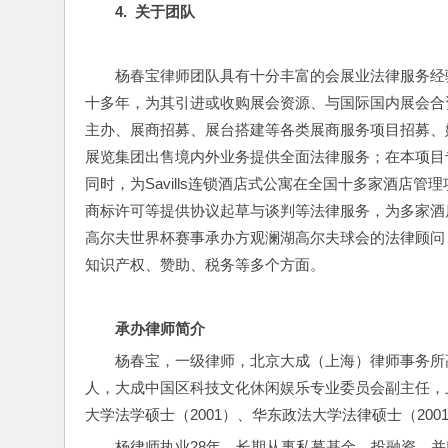
4.  
关于团队
杨春宝律师团队具有十分丰富的会展业法律服务经
十多年，为其引进或收购展会资源、与国际国内展会合
主办、展商招募、展台搭建等各类展商服务项目招募、
展览集团出售境内外业务提供全面法律服务；在本项目
同时，为Savills连锁酒店式公寓在全国十多家酒店
商标许可等提供协议起草与谈判等法律服务，为多家酒
高尔夫世界杯赛事承办方观澜湖高尔夫球会的法律顾问
知识产权、赞助、税务等多个方面。
承办律师简介
杨春宝，一级律师，北京大成（上海）律师事务所
人，大成中国区科技文化休闲娱乐专业委员会副主任，上
大学法学硕士（2001）、华东政法大学法律硕士（200
杨律师执业28年，长期从事私募基金、投融资、并