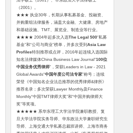
法学硕士（2001）、华东政法大学法律硕士
（2001）。
★★★ 执业30年，长期从事私募基金、投融资、
并购重组法律服务，涵盖大金融、大健康、房地产
和基础设施、TMT、展览业、制造业等行业。
★★★★ 2004年起多次入选
The Legal 500
“私募
基金”和“公司与商业”榜单，并多次受到
Asia Law
Profiles
特别推荐或点评，2016年起连续入选国际
知名法律媒体China Business Law Journal“
100位
中国业务优秀律师
”，荣获Leaders in Law - 2021
Global Awards“
中国年度公司法专家
”称号；连续
荣登《中国知名企业法总推荐的优秀律师&律所》
推荐名录；多次荣获Lawyer Monthly及Finance
Monthly“中国TMT律师大奖”和“中国并购律师大
奖”等奖项。
★★★★★ 系华东理工大学法学院兼职教授、复
旦大学法学院实务导师、华东政法大学兼职研究生
导师、上海交通大学私募总裁班讲师、上海市商务