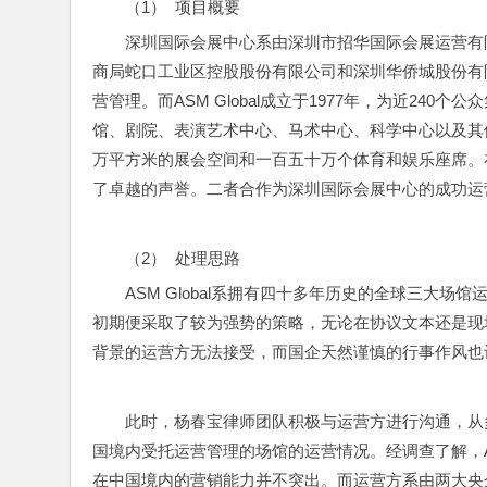
（1）  项目概要
深圳国际会展中心系由深圳市招华国际会展运营有限
商局蛇口工业区控股股份有限公司和深圳华侨城股份有限
营管理。而ASM Global成立于1977年，为近2
馆、剧院、表演艺术中心、马术中心、科学中心以及其他各
万平方米的展会空间和一百五十万个体育和娱乐座席。在过
了卓越的声誉。二者合作为深圳国际会展中心的成功运
（2）  处理思路
ASM Global系拥有四十多年历史的全球三大
初期便采取了较为强势的策略，无论在协议文本还是现
背景的运营方无法接受，而国企天然谨慎的行事作风也
此时，杨春宝律师团队积极与运营方进行沟通，从多个
国境内受托运营管理的场馆的运营情况。经调查了解，AS
在中国境内的营销能力并不突出。而运营方系由两大央