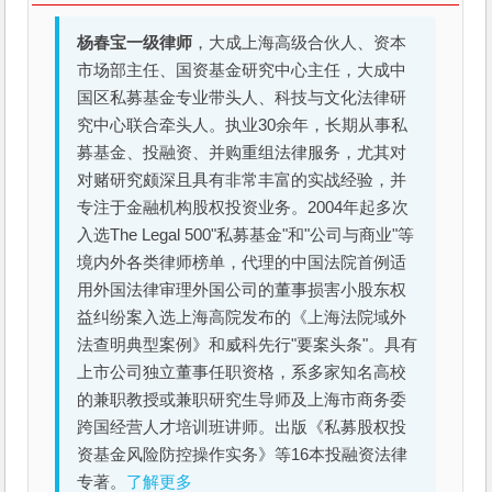
杨春宝一级律师
，大成上海高级合伙人、资本
市场部主任、国资基金研究中心主任，大成中
国区私募基金专业带头人、科技与文化法律研
究中心联合牵头人。执业30余年，长期从事私
募基金、投融资、并购重组法律服务，尤其对
对赌研究颇深且具有非常丰富的实战经验，并
专注于金融机构股权投资业务。2004年起多次
入选The Legal 500"私募基金"和"公司与商业"等
境内外各类律师榜单，代理的中国法院首例适
用外国法律审理外国公司的董事损害小股东权
益纠纷案入选上海高院发布的《上海法院域外
法查明典型案例》和威科先行"要案头条"。具有
上市公司独立董事任职资格，系多家知名高校
的兼职教授或兼职研究生导师及上海市商务委
跨国经营人才培训班讲师。出版《私募股权投
资基金风险防控操作实务》等16本投融资法律
专著。
了解更多