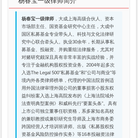
杨春宝一级律师简介
杨春宝一级律师
，大成上海高级合伙人、资本
市场部主任、国资基金研究中心主任，大成中
国区私募基金专业带头人、科技与文化法律研
究中心联合牵头人。执业30余年，长期从事私
募基金、投融资、并购重组法律服务，尤其对
对赌研究颇深且具有非常丰富的实战经验，并
专注于金融机构股权投资业务。2004年起多次
入选The Legal 500"私募基金"和"公司与商业"等
境内外各类律师榜单，代理的中国法院首例适
用外国法律审理外国公司的董事损害小股东权
益纠纷案入选上海高院发布的《上海法院域外
法查明典型案例》和威科先行"要案头条"。具有
上市公司独立董事任职资格，系多家知名高校
的兼职教授或兼职研究生导师及上海市商务委
跨国经营人才培训班讲师。出版《私募股权投
资基金风险防控操作实务》等16本投融资法律