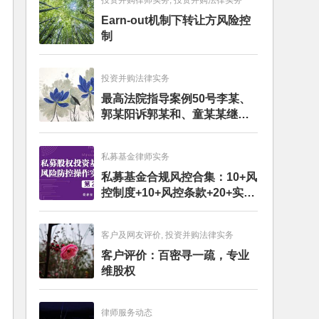
投资并购律师实务, 投资并购法律实务
Earn-out机制下转让方风险控
制
投资并购法律实务
最高法院指导案例50号李某、
郭某阳诉郭某和、童某某继承
纠纷案
私募基金律师实务
私募基金合规风控合集：10+风
控制度+10+风控条款+20+实务
文章+每月动态
客户及网友评价, 投资并购法律实务
客户评价：百密寻一疏，专业
维股权
律师服务动态