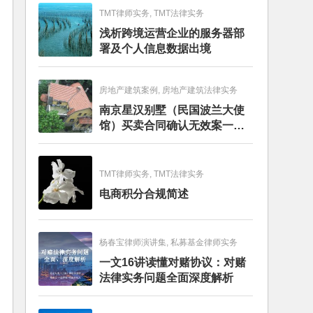
TMT律师实务, TMT法律实务
浅析跨境运营企业的服务器部
署及个人信息数据出境
房地产建筑案例, 房地产建筑法律实务
南京星汉别墅（民国波兰大使
馆）买卖合同确认无效案一审
判决书
TMT律师实务, TMT法律实务
电商积分合规简述
杨春宝律师演讲集, 私募基金律师实务
一文16讲读懂对赌协议：对赌
法律实务问题全面深度解析