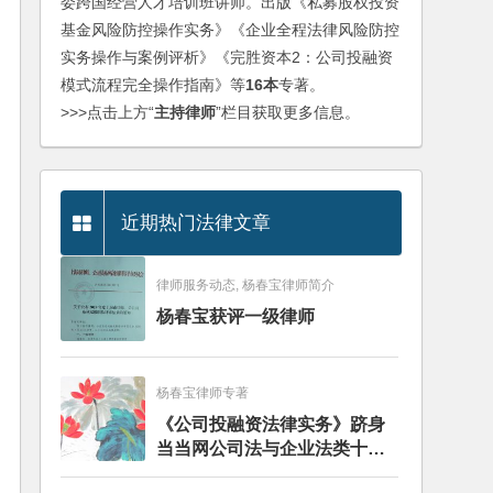
委跨国经营人才培训班讲师。出版《私募股权投资
基金风险防控操作实务》《企业全程法律风险防控
实务操作与案例评析》《完胜资本2：公司投融资
模式流程完全操作指南》等
16本
专著。
>>>点击上方“
主持律师
”栏目获取更多信息。
近期热门法律文章
律师服务动态, 杨春宝律师简介
杨春宝获评一级律师
杨春宝律师专著
《公司投融资法律实务》跻身
当当网公司法与企业法类十大
畅销图书榜