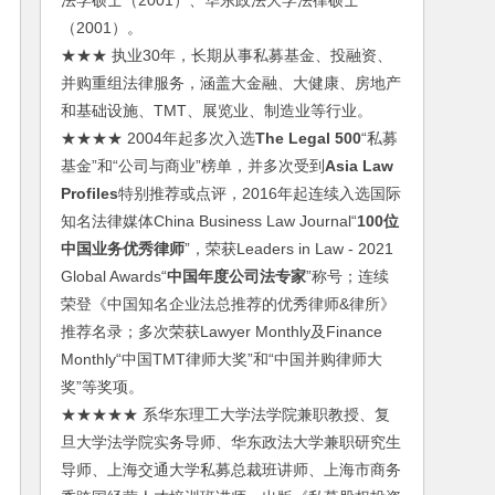
法学硕士（2001）、华东政法大学法律硕士
（2001）。
★★★ 执业30年，长期从事私募基金、投融资、
并购重组法律服务，涵盖大金融、大健康、房地产
和基础设施、TMT、展览业、制造业等行业。
★★★★ 2004年起多次入选
The Legal 500
“私募
基金”和“公司与商业”榜单，并多次受到
Asia Law
Profiles
特别推荐或点评，2016年起连续入选国际
知名法律媒体China Business Law Journal“
100位
中国业务优秀律师
”，荣获Leaders in Law - 2021
Global Awards“
中国年度公司法专家
”称号；连续
荣登《中国知名企业法总推荐的优秀律师&律所》
推荐名录；多次荣获Lawyer Monthly及Finance
Monthly“中国TMT律师大奖”和“中国并购律师大
奖”等奖项。
★★★★★ 系华东理工大学法学院兼职教授、复
旦大学法学院实务导师、华东政法大学兼职研究生
导师、上海交通大学私募总裁班讲师、上海市商务