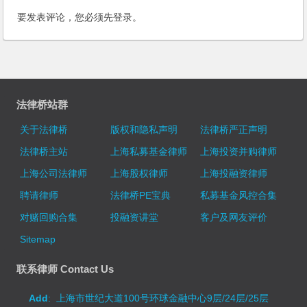
要发表评论，您必须先
登录
。
法律桥站群
关于法律桥
版权和隐私声明
法律桥严正声明
法律桥主站
上海私募基金律师
上海投资并购律师
上海公司法律师
上海股权律师
上海投融资律师
聘请律师
法律桥PE宝典
私募基金风控合集
对赌回购合集
投融资讲堂
客户及网友评价
Sitemap
联系律师 Contact Us
Add
: 上海市世纪大道100号环球金融中心9层/24层/25层