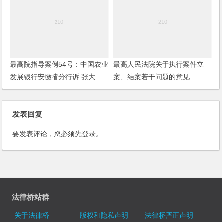
最高院指导案例54号：中国农业
最高人民法院关于执行案件立
发展银行安徽省分行诉 张大
案、结案若干问题的意见
标、安徽长江融资担保集团有限
公司执行异议之诉纠纷案
发表回复
要发表评论，您必须先
登录
。
法律桥站群
关于法律桥
版权和隐私声明
法律桥严正声明