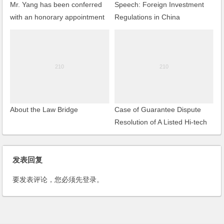
Mr. Yang has been conferred
Speech: Foreign Investment
with an honorary appointment
Regulations in China
by the American Biographical
Institute
About the Law Bridge
Case of Guarantee Dispute
Resolution of A Listed Hi-tech
Park Co., Ltd. in Shanghai
发表回复
要发表评论，您必须先
登录
。