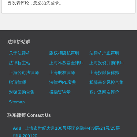
要发表评论，您必须先
登录
。
法律桥站群
关于法律桥
版权和隐私声明
法律桥严正声明
法律桥主站
上海私募基金律师
上海投资并购律师
上海公司法律师
上海股权律师
上海投融资律师
聘请律师
法律桥PE宝典
私募基金风控合集
对赌回购合集
投融资讲堂
客户及网友评价
Sitemap
联系律师 Contact Us
Add
: 上海市世纪大道100号环球金融中心9层/24层/25层
邮编:200120