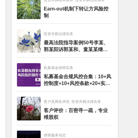
投资并购律师实务, 投资并购法律实务
Earn-out机制下转让方风险控
制
投资并购法律实务
最高法院指导案例50号李某、
郭某阳诉郭某和、童某某继承
纠纷案
私募基金律师实务
私募基金合规风控合集：10+风
控制度+10+风控条款+20+实务
文章+每月动态
客户及网友评价, 投资并购法律实务
客户评价：百密寻一疏，专业
维股权
律师服务动态