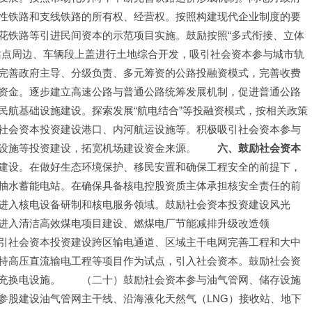
性铁路和支线铁路的所有权、经营权。按照构建现代企业制度的要
花铁路等引进民间资本的示范项目实施。鼓励按照“多式衔接、立体
站点周边、车辆段上盖进行土地综合开发，吸引社会资本参与城市轨
完善政府主导、分级负责、多元筹资的公路投融资模式，完善收费
资金。逐步建立高速公路与普通公路统筹发展机制，促进普通公路
民航基础设施建设。探索发展“航电结合”等投融资模式，按相关政策
社会资本投资建设港口、内河航运设施等。积极吸引社会资本参与
设施等投资建设，拓宽机场建设资金来源。　　
六、鼓励社会资本
建设。在做好生态环境保护、移民安置和确保工程安全的前提下，
抽水蓄能电站。在确保具备核电控股资质主体承担核安全责任的前
进入核电设备研制和核电服务领域。鼓励社会资本投资建设风光
进入清洁高效煤电项目建设、燃煤电厂节能减排升级改造领
引社会资本投资建设跨区输电通道、区域主干电网完善工程和大中
特高压直流输电工程等项目作为试点，引入社会资本。鼓励社会资
充换电设施。　　（二十）鼓励社会资本参与油气管网、储存设施
参股建设油气管网主干线、沿海液化天然气（LNG）接收站、地下