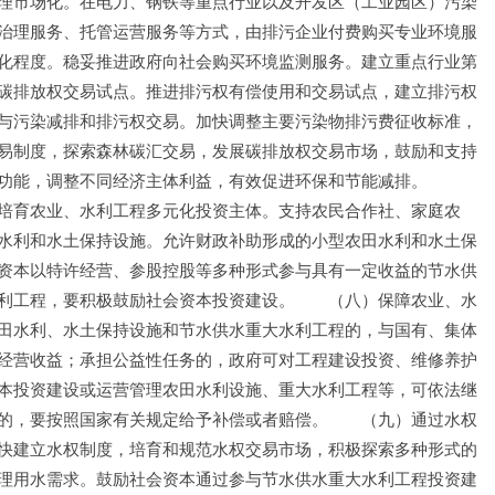
理市场化。在电力、钢铁等重点行业以及开发区（工业园区）污染
治理服务、托管运营服务等方式，由排污企业付费购买专业环境服
化程度。稳妥推进政府向社会购买环境监测服务。建立重点行业第
碳排放权交易试点。推进排污权有偿使用和交易试点，建立排污权
与污染减排和排污权交易。加快调整主要污染物排污费征收标准，
易制度，探索森林碳汇交易，发展碳排放权交易市场，鼓励和支持
功能，调整不同经济主体利益，有效促进环保和节能减排。　　
培育农业、水利工程多元化投资主体。支持农民合作社、家庭农
水利和水土保持设施。允许财政补助形成的小型农田水利和水土保
资本以特许经营、参股控股等多种形式参与具有一定收益的节水供
利工程，要积极鼓励社会资本投资建设。　　（八）保障农业、水
田水利、水土保持设施和节水供水重大水利工程的，与国有、集体
经营收益；承担公益性任务的，政府可对工程建设投资、维修养护
本投资建设或运营管理农田水利设施、重大水利工程等，可依法继
的，要按照国家有关规定给予补偿或者赔偿。　　（九）通过水权
快建立水权制度，培育和规范水权交易市场，积极探索多种形式的
理用水需求。鼓励社会资本通过参与节水供水重大水利工程投资建