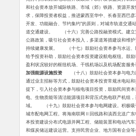
和社会资本放开城际铁路、市域（郊）铁路、资源开发
求，保障投资者权益，推进蒙西至华中、长春至西巴彦
开发、功能融合、节约集约”的原则，对城市轨道交通
道交通建设。　　（十六）完善公路投融资模式。建立
公路政策，吸引社会资本投入，多渠道筹措建设和维护
持续健康发展。　　（十七）鼓励社会资本参与水运、
给予投资补助，鼓励社会资本投资建设航电枢纽。鼓励
盈利状况较好的枢纽机场、干线机场以及机场配套服务
加强能源设施投资
　　（十八）鼓励社会资本参与电力
通过业主招标等方式，鼓励社会资本投资常规水电站和
提下，引入社会资本参与核电项目投资，鼓励民间资本
电、生物质能等清洁能源项目和背压式热电联产机组，
域。　　（十九）鼓励社会资本参与电网建设。积极吸
城市配电网工程。将海南联网Ⅱ回线路和滇西北送广东
本投资建设分布式电源并网工程、储能装置和电动汽车
和煤炭储运建设运营。支持民营企业、地方国有企业等