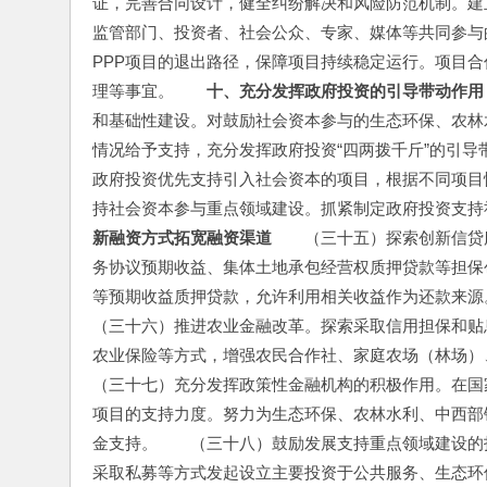
证，完善合同设计，健全纠纷解决和风险防范机制。建
监管部门、投资者、社会公众、专家、媒体等共同参与
PPP项目的退出路径，保障项目持续稳定运行。项目
理等事宜。　　
十、充分发挥政府投资的引导带动作用
和基础性建设。对鼓励社会资本参与的生态环保、农林
情况给予支持，充分发挥政府投资“四两拨千斤”的引
政府投资优先支持引入社会资本的项目，根据不同项目
持社会资本参与重点领域建设。抓紧制定政府投资支持
新融资方式拓宽融资渠道
　　（三十五）探索创新信贷
务协议预期收益、集体土地承包经营权质押贷款等担保
等预期收益质押贷款，允许利用相关收益作为还款来源
（三十六）推进农业金融改革。探索采取信用担保和贴
农业保险等方式，增强农民合作社、家庭农场（林场）
（三十七）充分发挥政策性金融机构的积极作用。在国
项目的支持力度。努力为生态环保、农林水利、中西部
金支持。　　（三十八）鼓励发展支持重点领域建设的
采取私募等方式发起设立主要投资于公共服务、生态环