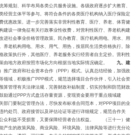
统筹规划、科学布局各类公共服务设施。各级政府逐步扩大教育、
类经营主体平等参与。将符合条件的各类医疗机构纳入医疗保险定
费优惠政策。进一步完善落实非营利性教育、医疗、养老、体育健
构建设一律免征有关行政事业性收费，对营利性医疗、养老机构建
改进社会事业价格管理政策。民办教育、医疗机构用电、用水、用
。养老机构用电、用水、用气、用热，按居民生活类价格执行。除
格政策执行外，其他医疗、养老服务实行经营者自主定价。营利性
策由地方政府按照市场化方向根据当地实际情况确定。　　
九、建
）推广政府和社会资本合作（PPP）模式。认真总结经验，加强政
等领域，积极推广PPP模式，规范选择项目合作伙伴，引入社会资
预算管理有关法律法规，完善财政补贴制度，切实控制和防范财政
鼓励通过PPP方式盘活存量资源，变现资金要用于重点领域建
关部门要制定管理办法，尽快发布标准合同范本，对PPP项目的业
违约处罚、政府接管以及评估论证等进行详细规定，规范合作关
公众利益不受损害，又要保障经营者合法权益。　　（三十一）健
可能产生的政策风险、商业风险、环境风险、法律风险等进行充分论