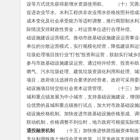
设等方式优先获得新增水资源使用权。　　（十）完善
促进农业节水。水利工程供非农业用水价格按照补偿成
成本变化及社会承受能力等适时调整，推行两部制水利
际情况安排财政性资金，对运营单位进行合理补偿。　
础设施建设运营模式。推动市政基础设施建设运营事业
单位的分散运营模式，实行规模化经营，降低建设和运
垃圾处理项目按行业“打包”投资和运营，鼓励实行城
参与市政基础设施建设运营。通过特许经营、投资补助
燃气、污水垃圾处理、建筑垃圾资源化利用和处理、城
项目，政府依法选择符合要求的经营者。政府可采用委
础设施项目转交给社会资本运营管理。　　（十三）加
城和重点镇发展为中小城市，支持基础设施建设，增强
位优势的县城和重点镇推行试点，加大对市政基础设施
础设施价格机制。加快改进市政基础设施价格形成、调
联动机制，价格调整不到位时，地方政府可根据实际情
通投融资机制
　　（十五）加快推进铁路投融资体制改
充分利用铁路土地综合开发政策，以开发收益支持铁路