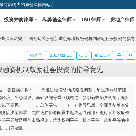
0,中国最早、最有影响力的原创法律网站之一
投资并购律师
私募基金律师
TMT律师
房地产律师
企业法律法规
国务院关于创新重点领域投融资机制鼓励社会投资的指导
杨春宝
2014/11/16
0
1,674
投融资机制鼓励社会投资的指导意见
委、各直属机构： 为推进经济结构战略性调整，加强薄弱环节建
源环境、生态建设、基础设施等重点领域进一步创新投融资机制，充分
提出以下意见。 一、总体要求 （一）指导思想。全面贯彻落实党
国务院决策部署，使市场在资源配置中起决定性作用和更好发挥政府作
立公平开放透明的市场规则，营造权利平等、机会平等、规则平等的投
量、用好增量