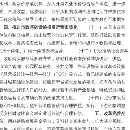
水利工程水价形成机制。深入开展农业水价综合改革试点，进一步
本、合理收益、优质优价、公平负担的原则合理制定，并根据供水
工程水价和丰枯季节水价。价格调整不到位时，地方政府可根据实
　
四、推进市政基础设施投资运营市场化
　　（十一）改革市政基
单位向独立核算、自主经营的企业化管理转变。鼓励打破以项目为
营成本，提高投资效益。推进市县、乡镇和村级污水收集和处理、
乡供水一体化、厂网一体投资和运营。　　（十二）积极推动社会资本
、政府购买服务等多种方式，鼓励社会资本投资城镇供水、供热、
市综合管廊、公园配套服务、公共交通、停车设施等市政基础设施
托经营或转让—经营—转让（TOT）等方式，将已经建成的市政基
强县城基础设施建设。按照新型城镇化发展的要求，把有条件的县
吸纳农业转移人口的能力。选择若干具有产业基础、特色资源和区
建设运营引入市场机制的政策支持力度。　　（十四）完善市政基
整和补偿机制，使经营者能够获得合理收益。实行上下游价格调整
况安排财政性资金对企业运营进行合理补偿。　　
五、改革完善交
革。用好铁路发展基金平台，吸引社会资本参与，扩大基金规模。
发展。按照市场化方向，不断完善铁路运价形成机制。向地方政府