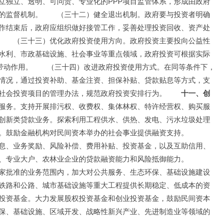
立独立、透明、可问责、专业化的PPP项目监管体系，形成由政府
的监督机制。　　（三十二）健全退出机制。政府要与投资者明确
合作结束后，政府应组织做好接管工作，妥善处理投资回收、资产处
　　（三十三）优化政府投资使用方向。政府投资主要投向公益性
水利、市政基础设施、社会事业等重点领域，政府投资可根据实际
导带动作用。　　（三十四）改进政府投资使用方式。在同等条件下，
情况，通过投资补助、基金注资、担保补贴、贷款贴息等方式，支
社会投资项目的管理办法，规范政府投资安排行为。　　
十一、创
服务。支持开展排污权、收费权、集体林权、特许经营权、购买服
创新类贷款业务。探索利用工程供水、供热、发电、污水垃圾处理
。鼓励金融机构对民间资本举办的社会事业提供融资支持。　　
息、业务奖励、风险补偿、费用补贴、投资基金，以及互助信用、
、专业大户、农林业企业的贷款融资能力和风险抵御能力。　　
家批准的业务范围内，加大对公共服务、生态环保、基础设施建设
铁路和公路、城市基础设施等重大工程提供长期稳定、低成本的资
投资基金。大力发展股权投资基金和创业投资基金，鼓励民间资本
保、基础设施、区域开发、战略性新兴产业、先进制造业等领域的