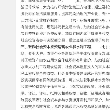
济、森林旅游等生态产业。　　（五）推动环境污染治
治理等领域，大力推行环境污染第三方治理，通过委托
务公司的治污减排服务，提高污染治理的产业化、专业
三方治污企业推荐制度。　　（六）积极开展排污权、
有偿使用制度，规范排污权交易市场，鼓励社会资本参
实行差别化排污收费政策。加快在国内试行碳排放权交
社会投资者参与碳配额交易，通过金融市场发现价格的
三、鼓励社会资本投资运营农业和水利工程
　　（七）
场、专业大户、农业企业等新型经营主体投资建设农田
持工程资产由农业用水合作组织持有和管护。鼓励社会
水重大水利工程建设运营。社会资本愿意投入的重大水
利工程投资合理收益。社会资本投资建设或运营管理农
投资项目享有同等政策待遇，可以依法获取供水水费等
和管护经费等给予适当补助，并落实优惠政策。社会资
承、转让、转租、抵押其相关权益；征收、征用或占用
制度改革吸引社会资本参与水资源开发利用和保护。加
水权交易流转方式，允许各地通过水权交易满足新增合