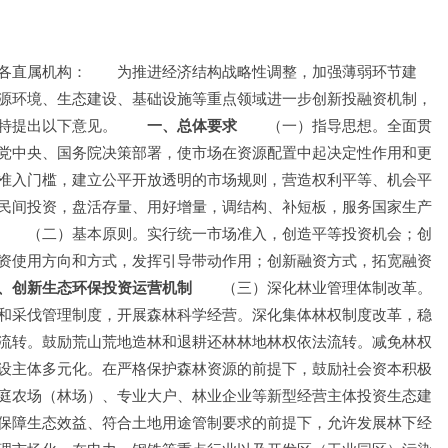
各直属机构：　　为推进经济结构战略性调整，加强薄弱环节建
源环境、生态建设、基础设施等重点领域进一步创新投融资机制，
特提出以下意见。
　　一、总体要求
　　（一）指导思想。全面贯
党中央、国务院决策部署，使市场在资源配置中起决定性作用和更
准入门槛，建立公平开放透明的市场规则，营造权利平等、机会平
民间投资，盘活存量、用好增量，调结构、补短板，服务国家生产
　　（二）基本原则。实行统一市场准入，创造平等投资机会；创
资使用方向和方式，发挥引导带动作用；创新融资方式，拓宽融资
、创新生态环保投资运营机制
　　（三）深化林业管理体制改革。
和采伐管理制度，开展森林科学经营。深化集体林权制度改革，稳
流转。鼓励荒山荒地造林和退耕还林林地林权依法流转。减免林权
设主体多元化。在严格保护森林资源的前提下，鼓励社会资本积极
庭农场（林场）、专业大户、林业企业等新型经营主体投资生态建
保障生态效益、符合土地用途管制要求的前提下，允许发展林下经