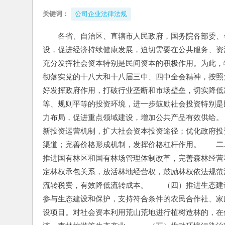
关键词：
公司企业法律法规
各省、自治区、直辖市人民政府，国务院各部委、
设，促进经济持续健康发展，迫切需要在公共服务、资
充分发挥社会资本特别是民间资本的积极作用。为此，
彻落实党的十八大和十八届三中、四中全会精神，按照
好发挥政府作用，打破行业垄断和市场壁垒，切实降低
等、规则平等的投资环境，进一步鼓励社会投资特别是
力布局，促进重点领域建设，增加公共产品有效供给。
新投资运营机制，扩大社会资本投资途径；优化政府投
渠道；完善价格形成机制，发挥价格杠杆作用。　　
二
推进国有林区和国有林场管理体制改革，完善森林经营
定林权承包关系，放活林地经营权，鼓励林权依法规范
流转税费，有效降低流转成本。　　（四）推进生态建
参与生态建设和保护，支持符合条件的农民合作社、家
设项目。对社会资本利用荒山荒地进行植树造林的，在