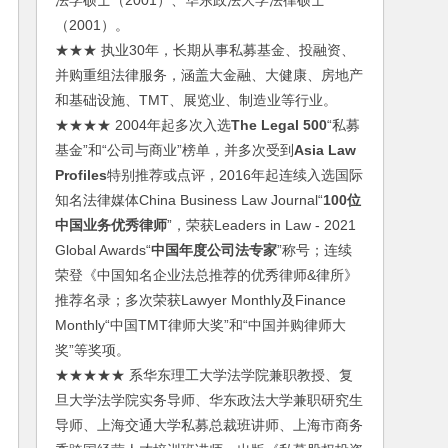
法学硕士（2001）、华东政法大学法律硕士
（2001）。
★★★ 执业30年，长期从事私募基金、投融资、
并购重组法律服务，涵盖大金融、大健康、房地产
和基础设施、TMT、展览业、制造业等行业。
★★★★ 2004年起多次入选
The Legal 500
“私募
基金”和“公司与商业”榜单，并多次受到
Asia Law
Profiles
特别推荐或点评，2016年起连续入选国际
知名法律媒体China Business Law Journal“
100位
中国业务优秀律师
”，荣获Leaders in Law - 2021
Global Awards“
中国年度公司法专家
”称号；连续
荣登《中国知名企业法总推荐的优秀律师&律所》
推荐名录；多次荣获Lawyer Monthly及Finance
Monthly“中国TMT律师大奖”和“中国并购律师大
奖”等奖项。
★★★★★ 系华东理工大学法学院兼职教授、复
旦大学法学院实务导师、华东政法大学兼职研究生
导师、上海交通大学私募总裁班讲师、上海市商务