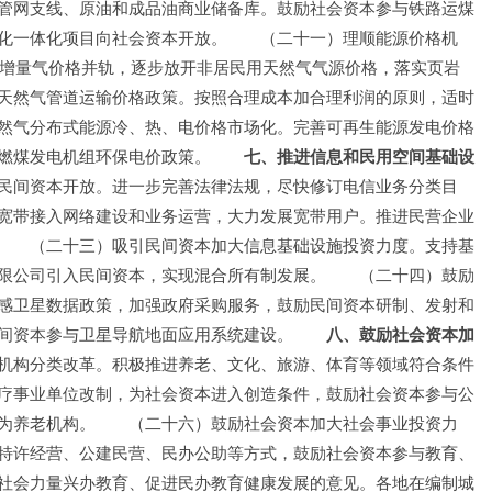
管网支线、原油和成品油商业储备库。鼓励社会资本参与铁路运煤
化一体化项目向社会资本开放。　　（二十一）理顺能源价格机
和增量气价格并轨，逐步放开非居民用天然气气源价格，落实页岩
天然气管道运输价格政策。按照合理成本加合理利润的原则，适时
然气分布式能源冷、热、电价格市场化。完善可再生能源发电价格
燃煤发电机组环保电价政策。　　
七、推进信息和民用空间基础设
民间资本开放。进一步完善法律法规，尽快修订电信业务分类目
宽带接入网络建设和业务运营，大力发展宽带用户。推进民营企业
　　（二十三）吸引民间资本加大信息基础设施投资力度。支持基
限公司引入民间资本，实现混合所有制发展。　　（二十四）鼓励
感卫星数据政策，加强政府采购服务，鼓励民间资本研制、发射和
间资本参与卫星导航地面应用系统建设。　　
八、鼓励社会资本加
机构分类改革。积极推进养老、文化、旅游、体育等领域符合条件
疗事业单位改制，为社会资本进入创造条件，鼓励社会资本参与公
为养老机构。　　（二十六）鼓励社会资本加大社会事业投资力
特许经营、公建民营、民办公助等方式，鼓励社会资本参与教育、
社会力量兴办教育、促进民办教育健康发展的意见。各地在编制城