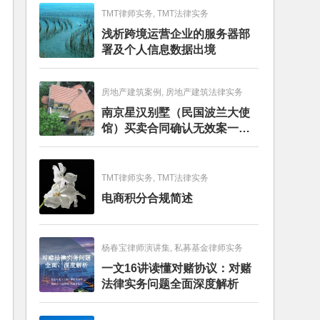
TMT律师实务, TMT法律实务
浅析跨境运营企业的服务器部
署及个人信息数据出境
房地产建筑案例, 房地产建筑法律实务
南京星汉别墅（民国波兰大使
馆）买卖合同确认无效案一审
判决书
TMT律师实务, TMT法律实务
电商积分合规简述
杨春宝律师演讲集, 私募基金律师实务
一文16讲读懂对赌协议：对赌
法律实务问题全面深度解析