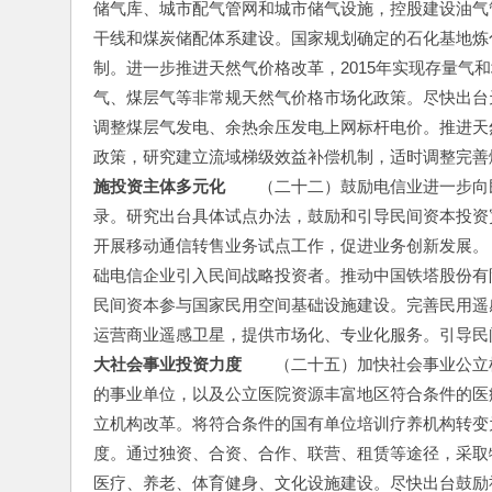
储气库、城市配气管网和城市储气设施，控股建设油气
干线和煤炭储配体系建设。国家规划确定的石化基地炼
制。进一步推进天然气价格改革，2015年实现存量气
气、煤层气等非常规天然气价格市场化政策。尽快出台
调整煤层气发电、余热余压发电上网标杆电价。推进天
政策，研究建立流域梯级效益补偿机制，适时调整完善
施投资主体多元化
　　（二十二）鼓励电信业进一步向
录。研究出台具体试点办法，鼓励和引导民间资本投资
开展移动通信转售业务试点工作，促进业务创新发展。
础电信企业引入民间战略投资者。推动中国铁塔股份有
民间资本参与国家民用空间基础设施建设。完善民用遥
运营商业遥感卫星，提供市场化、专业化服务。引导民
大社会事业投资力度
　　（二十五）加快社会事业公立
的事业单位，以及公立医院资源丰富地区符合条件的医
立机构改革。将符合条件的国有单位培训疗养机构转变
度。通过独资、合资、合作、联营、租赁等途径，采取
医疗、养老、体育健身、文化设施建设。尽快出台鼓励