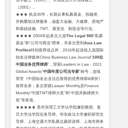
法学硕士（2001）、华东政法大学法律硕士
（2001）。
★★★ 执业30年，长期从事私募基金、投融资、
并购重组法律服务，涵盖大金融、大健康、房地产
和基础设施、TMT、展览业、制造业等行业。
★★★★ 2004年起多次入选
The Legal 500
“私募
基金”和“公司与商业”榜单，并多次受到
Asia Law
Profiles
特别推荐或点评，2016年起连续入选国际
知名法律媒体China Business Law Journal“
100位
中国业务优秀律师
”，荣获Leaders in Law - 2021
Global Awards“
中国年度公司法专家
”称号；连续
荣登《中国知名企业法总推荐的优秀律师&律所》
推荐名录；多次荣获Lawyer Monthly及Finance
Monthly“中国TMT律师大奖”和“中国并购律师大
奖”等奖项。
★★★★★ 系华东理工大学法学院兼职教授、复
旦大学法学院实务导师、华东政法大学兼职研究生
导师、上海交通大学私募总裁班讲师、上海市商务