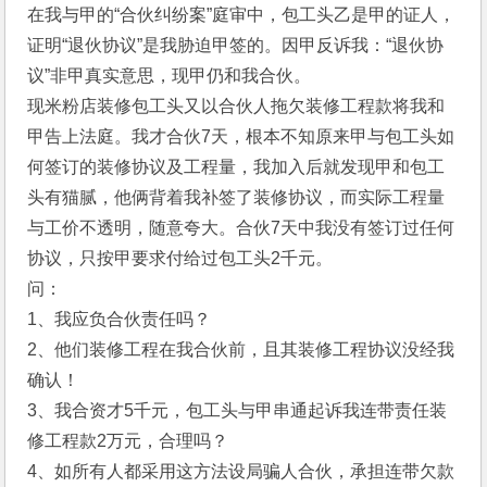
在我与甲的“合伙纠纷案”庭审中，包工头乙是甲的证人，
证明“退伙协议”是我胁迫甲签的。因甲反诉我：“退伙协
议”非甲真实意思，现甲仍和我合伙。
现米粉店装修包工头又以合伙人拖欠装修工程款将我和
甲告上法庭。我才合伙7天，根本不知原来甲与包工头如
何签订的装修协议及工程量，我加入后就发现甲和包工
头有猫腻，他俩背着我补签了装修协议，而实际工程量
与工价不透明，随意夸大。合伙7天中我没有签订过任何
协议，只按甲要求付给过包工头2千元。
问：
1、我应负合伙责任吗？
2、他们装修工程在我合伙前，且其装修工程协议没经我
确认！
3、我合资才5千元，包工头与甲串通起诉我连带责任装
修工程款2万元，合理吗？
4、如所有人都采用这方法设局骗人合伙，承担连带欠款