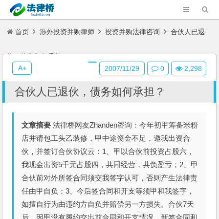
首页
涉外投资并购律师
投资并购法律咨询
合伙人已退
伙，债务如何承担？
A+
2007/11/29
0
2,298
合伙人已退伙，债务如何承担？
文章摘要
法律桥网友Zhanden咨询：今年初甲筹备米粉
店并请包工头乙装修，甲中途资金不足，邀我出资合
伙，并签订合伙协议云：1、甲以合伙前投资占股六，
我现金出资5千元占股四，共同经营，共负盈亏；2、甲
合伙前对外所签合同须交我签字认可，否则产生法律责
任由甲自负；3、今后签合同和开支等须甲和我签字，
如擅自行为由违约方自负并赔偿另一方损失。合伙7天
后，因甲没有履约交出前合同和开支情况，新签合同和