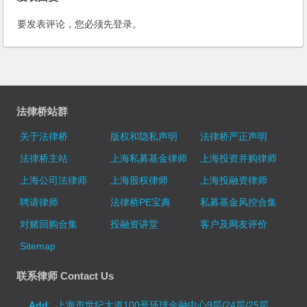
要发表评论，您必须先
登录
。
法律桥站群
关于法律桥
版权和隐私声明
法律桥严正声明
法律桥主站
上海私募基金律师
上海投资并购律师
上海公司法律师
上海股权律师
上海投融资律师
聘请律师
法律桥PE宝典
私募基金风控合集
对赌回购合集
投融资讲堂
客户及网友评价
Sitemap
联系律师 Contact Us
Add
: 上海市世纪大道100号环球金融中心9层/24层/25层