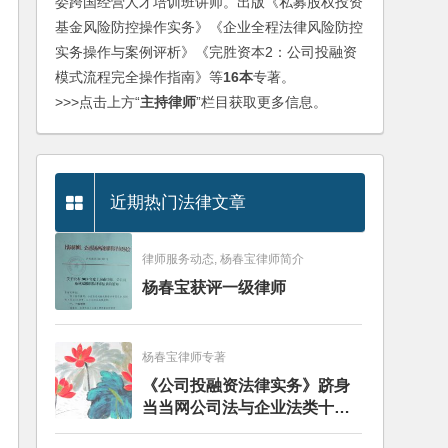
委跨国经营人才培训班讲师。出版《私募股权投资
基金风险防控操作实务》《企业全程法律风险防控
实务操作与案例评析》《完胜资本2：公司投融资
模式流程完全操作指南》等
16本
专著。
>>>点击上方“
主持律师
”栏目获取更多信息。
近期热门法律文章
律师服务动态, 杨春宝律师简介
杨春宝获评一级律师
杨春宝律师专著
《公司投融资法律实务》跻身
当当网公司法与企业法类十大
畅销图书榜