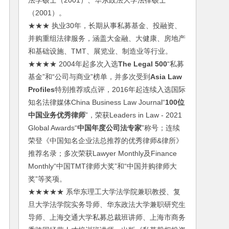
法学硕士（2001）、华东政法大学法律硕士
（2001）。
★★★ 执业30年，长期从事私募基金、投融资、
并购重组法律服务，涵盖大金融、大健康、房地产
和基础设施、TMT、展览业、制造业等行业。
★★★★ 2004年起多次入选
The Legal 500
“私募
基金”和“公司与商业”榜单，并多次受到
Asia Law
Profiles
特别推荐或点评，2016年起连续入选国际
知名法律媒体China Business Law Journal“
100位
中国业务优秀律师
”，荣获Leaders in Law - 2021
Global Awards“
中国年度公司法专家
”称号；连续
荣登《中国知名企业法总推荐的优秀律师&律所》
推荐名录；多次荣获Lawyer Monthly及Finance
Monthly“中国TMT律师大奖”和“中国并购律师大
奖”等奖项。
★★★★★ 系华东理工大学法学院兼职教授、复
旦大学法学院实务导师、华东政法大学兼职研究生
导师、上海交通大学私募总裁班讲师、上海市商务