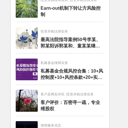
投资并购律师实务, 投资并购法律实务
Earn-out机制下转让方风险控
制
投资并购法律实务
最高法院指导案例50号李某、
郭某阳诉郭某和、童某某继承
纠纷案
私募基金律师实务
私募基金合规风控合集：10+风
控制度+10+风控条款+20+实务
文章+每月动态
客户及网友评价, 投资并购法律实务
客户评价：百密寻一疏，专业
维股权
律师服务动态