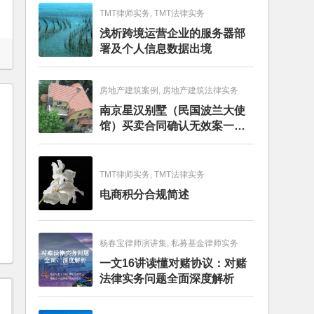
TMT律师实务, TMT法律实务
浅析跨境运营企业的服务器部
署及个人信息数据出境
房地产建筑案例, 房地产建筑法律实务
南京星汉别墅（民国波兰大使
馆）买卖合同确认无效案一审
判决书
TMT律师实务, TMT法律实务
电商积分合规简述
杨春宝律师演讲集, 私募基金律师实务
一文16讲读懂对赌协议：对赌
法律实务问题全面深度解析