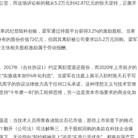
，而这场诉讼标的额从5.2万元到42.87亿元的惊天逆转，正撕开
环的寒武纪登陆科创板，梁军通过持股平台获得3.2%的激励股权。当寒
持有的股份价值72亿元，但因其离职被公司要求以5.2万元回购。梁军
，并主张相关股权激励属于劳动报酬。
017年《合伙协议1》约定离职需退还股份，而2020年上市前夕的
“实缴成本加5%年化利息”。当梁军在法庭上展示入职时陈天石手写
白纸黑字的协议法律效力高于任何口头承诺。这种理想主义与技术官僚
坚持“十年磨一剑”的工程师思维，另一边是资本市场要求的商业化加
题是：当技术人员用青春浇筑出百亿市值，那些上市前签下的格式
？翻开《公司法》司法解释三，关于股权回购的条款在科技企业爆
下，无论指向“契约精神至上”还是“实质公平优先”，都将在国产芯