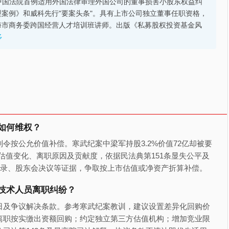
的中国法院首例适用外国法律审理外国公司的董事损害小股东权益纠
案例》和威科先行"要案头条"。具有上市公司独立董事任职资格，
海市商务委跨国经营人才培训班讲师。出版《私募股权投资基金风
多
如何维权？
令按公允价值补偿。寒武纪案中梁军持股3.2%价值72亿却被要
估值变化、离职原因及贡献度，依据民法典第151条显失公平及
记录、股东会决议等证据，争取按上市估值或净资产折算补偿。
技术人员离职纠纷？
日及争议解决条款。参考寒武纪案教训，建议设置差异化回购价
离职按实缴出资额回购；约定独立第三方估值机构；增加竞业限