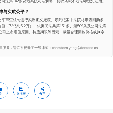
司法第142条及最高院司法解释，协议条款不违法即优先适用。
神与实质公平？
公平审查机制进行实质正义兜底。寒武纪案中法院将审查回购条
72亿对5.2万），依据民法典第151条、第509条及公司法第
）、公司上市增值原因、持股期限等因素，裁量合理回购价格或判令
联系杨春宝一级律师：chambers.yang@dentons.cn
赞
微海报
分享