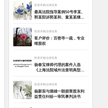
投资并购法律实务
最高法院指导案例50号李某、
郭某阳诉郭某和、童某某继承
纠纷案
投资并购法律实务
客户评价：百密寻一疏，专业
维股权
投资并购法律实务
杨春宝律师代理的案件入选
《上海法院域外法查明典型案
例》
投资并购法律实务
杨新宙与堀雄一朗损害股东利
益责任纠纷一审民事判决书