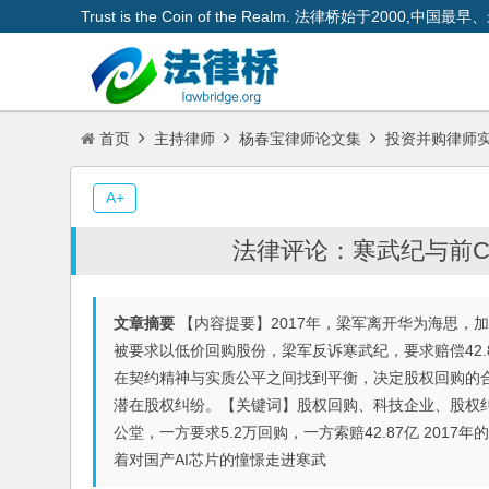
Trust is the Coin of the Realm. 法律桥始于200
首页
主持律师
杨春宝律师论文集
投资并购律师
A+
法律评论：寒武纪与前C
文章摘要
【内容提要】2017年，梁军离开华为海思，
被要求以低价回购股份，梁军反诉寒武纪，要求赔偿42
在契约精神与实质公平之间找到平衡，决定股权回购的
潜在股权纠纷。【关键词】股权回购、科技企业、股权纠
公堂，一方要求5.2万回购，一方索赔42.87亿 20
着对国产AI芯片的憧憬走进寒武