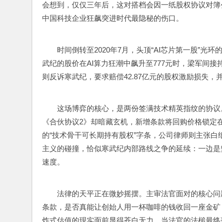
会想到，仅仅三年后，这对搭档会因一纸股权协议对簿公堂
中国科技企业狂飙突进时代最隐秘的伤口。
时间倒转至2020年7月，头顶“AI芯片第一股”光
武纪的股价在AI算力狂潮中飙升至777元时，梁军间接
则反诉寒武纪，要求赔偿42.87亿元的股权激励损失
这场博弈的核心，是两份签满技术精英指纹的协议。2
《合伙协议2》却暗藏玄机，新增条款将回购价格锁定在
的“技术骨干可长期持有股权”字条，公司律师则主张
主义的碰撞，恰似寒武纪内部路线之争的延续：一边是
速度。
法律的天平正在微妙摇摆。主审法官面对的核心问
条款，是否真能让创始人用一杯咖啡的钱收回一座金矿
炸式估值的现实面前显得苍白无力。当法官的法槌最终落