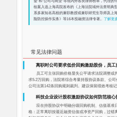
金"和"公司与商业"等境内外各类律师榜单，代理
纷案入选上海高院发布的《上海法院域外法查明典型
系多家知名高校的兼职教授或兼职研究生导师及上
险防控操作实务》等16本投融资法律专著。
了解更
常见法律问题
离职时公司要求低价回购激励股份，员工
员工可主张回购价格显失公平请求法院调整或判
求5.2万回购，法院将综合考量持股协议条款、公司
公司法第142条回购规则裁判。建议保留绩效考核
科技企业设计股权激励协议如何防范核心
应在持股协议中明确分级回购机制、估值基准
格：正常离职按最近融资估值或净资产回购，过错