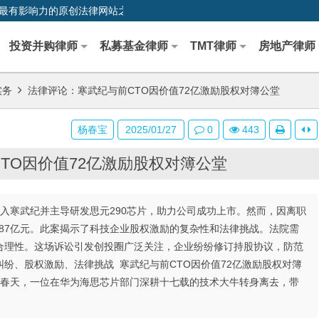
0,中国最早、最有影响力的原创法律网站之一
投资并购律师
私募基金律师
TMT律师
房地产律师
实务
法律评论：寒武纪与前CTO因价值72亿激励股权对簿公堂
杨春宝
2025/01/27
0
443
TO因价值72亿激励股权对簿公堂
加入寒武纪并主导研发思元290芯片，助力公司成功上市。然而，因离职
.87亿元。此案揭示了科技企业股权激励的复杂性和法律挑战。法院需
合理性。这场诉讼引发创投圈广泛关注，企业纷纷修订持股协议，防范
纷、股权激励、法律挑战 寒武纪与前CTO因价值72亿激励股权对簿
17年的春天，一位在华为海思芯片部门深耕十七载的技术大牛转身离去，带