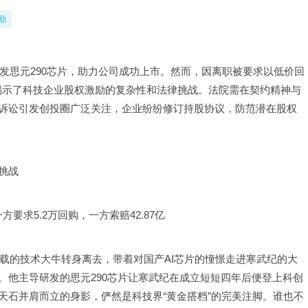
励
研发思元290芯片，助力公司成功上市。然而，因离职被要求以低价回
案揭示了科技企业股权激励的复杂性和法律挑战。法院需在契约精神与
诉讼引发创投圈广泛关注，企业纷纷修订持股协议，防范潜在股权
挑战
要求5.2万回购，一方索赔42.87亿
七载的技术大牛转身离去，带着对国产AI芯片的憧憬走进寒武纪的大
。他主导研发的思元290芯片让寒武纪在成立短短四年后便登上科创
天石并肩而立的身影，俨然是科技界“黄金搭档”的完美注脚。谁也不