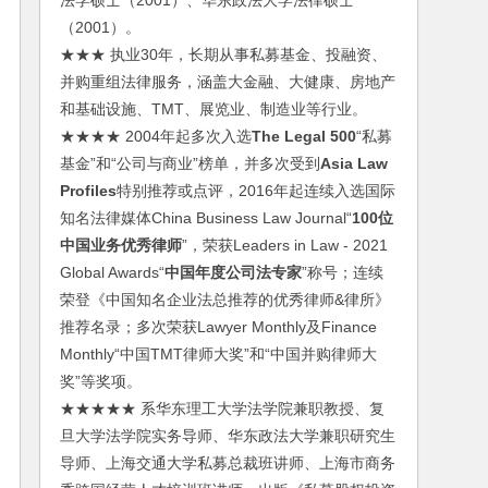
法学硕士（2001）、华东政法大学法律硕士
（2001）。
★★★ 执业30年，长期从事私募基金、投融资、
并购重组法律服务，涵盖大金融、大健康、房地产
和基础设施、TMT、展览业、制造业等行业。
★★★★ 2004年起多次入选
The Legal 500
“私募
基金”和“公司与商业”榜单，并多次受到
Asia Law
Profiles
特别推荐或点评，2016年起连续入选国际
知名法律媒体China Business Law Journal“
100位
中国业务优秀律师
”，荣获Leaders in Law - 2021
Global Awards“
中国年度公司法专家
”称号；连续
荣登《中国知名企业法总推荐的优秀律师&律所》
推荐名录；多次荣获Lawyer Monthly及Finance
Monthly“中国TMT律师大奖”和“中国并购律师大
奖”等奖项。
★★★★★ 系华东理工大学法学院兼职教授、复
旦大学法学院实务导师、华东政法大学兼职研究生
导师、上海交通大学私募总裁班讲师、上海市商务