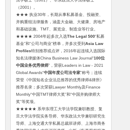
法学硕士（2001）、华东政法大学法律硕士
（2001）。
★★★ 执业30年，长期从事私募基金、投融资、
并购重组法律服务，涵盖大金融、大健康、房地产
和基础设施、TMT、展览业、制造业等行业。
★★★★ 2004年起多次入选
The Legal 500
“私募
基金”和“公司与商业”榜单，并多次受到
Asia Law
Profiles
特别推荐或点评，2016年起连续入选国际
知名法律媒体China Business Law Journal“
100位
中国业务优秀律师
”，荣获Leaders in Law - 2021
Global Awards“
中国年度公司法专家
”称号；连续
荣登《中国知名企业法总推荐的优秀律师&律所》
推荐名录；多次荣获Lawyer Monthly及Finance
Monthly“中国TMT律师大奖”和“中国并购律师大
奖”等奖项。
★★★★★ 系华东理工大学法学院兼职教授、复
旦大学法学院实务导师、华东政法大学兼职研究生
导师、上海交通大学私募总裁班讲师、上海市商务