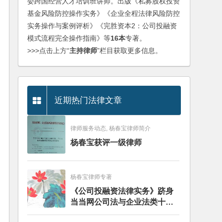
委跨国经营人才培训班讲师。出版《私募股权投资
基金风险防控操作实务》《企业全程法律风险防控
实务操作与案例评析》《完胜资本2：公司投融资
模式流程完全操作指南》等
16本
专著。
>>>点击上方“
主持律师
”栏目获取更多信息。
近期热门法律文章
律师服务动态, 杨春宝律师简介
杨春宝获评一级律师
杨春宝律师专著
《公司投融资法律实务》跻身
当当网公司法与企业法类十大
畅销图书榜