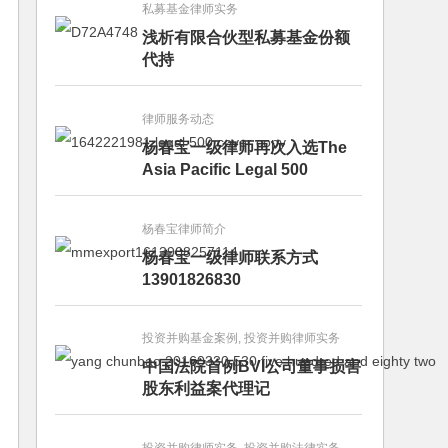
私募基金律师实务
浅析有限合伙型私募基金份额
代持
律师服务动态
杨春宝一级律师再次入选The
Asia Pacific Legal 500
杨春宝律师简介
杨春宝一级律师联系方式
13901826830
投资并购基金案例, 投资并购律师实务
中国法院首例BVI公司董事损害
股东利益案代理记