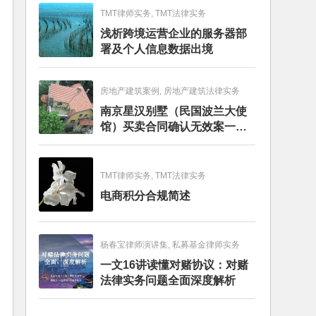
TMT律师实务, TMT法律实务
浅析跨境运营企业的服务器部
署及个人信息数据出境
房地产建筑案例, 房地产建筑法律实务
南京星汉别墅（民国波兰大使
馆）买卖合同确认无效案一审
判决书
TMT律师实务, TMT法律实务
电商积分合规简述
杨春宝律师演讲集, 私募基金律师实务
一文16讲读懂对赌协议：对赌
法律实务问题全面深度解析