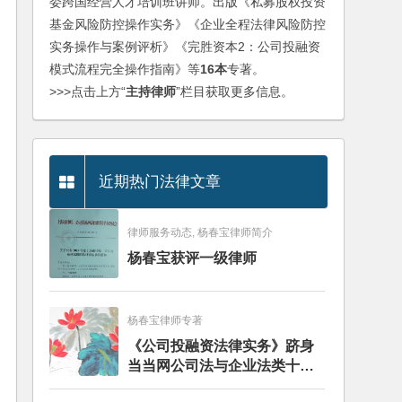
委跨国经营人才培训班讲师。出版《私募股权投资
基金风险防控操作实务》《企业全程法律风险防控
实务操作与案例评析》《完胜资本2：公司投融资
模式流程完全操作指南》等
16本
专著。
>>>点击上方“
主持律师
”栏目获取更多信息。
近期热门法律文章
律师服务动态, 杨春宝律师简介
杨春宝获评一级律师
杨春宝律师专著
《公司投融资法律实务》跻身
当当网公司法与企业法类十大
畅销图书榜