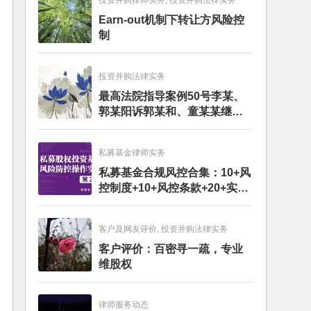
投资并购律师实务, 投资并购法律实务
Earn-out机制下转让方风险控
制
投资并购法律实务
最高法院指导案例50号李某、
郭某阳诉郭某和、童某某继承
纠纷案
私募基金律师实务
私募基金合规风控合集：10+风
控制度+10+风控条款+20+实务
文章+每月动态
客户及网友评价, 投资并购法律实务
客户评价：百密寻一疏，专业
维股权
律师服务动态