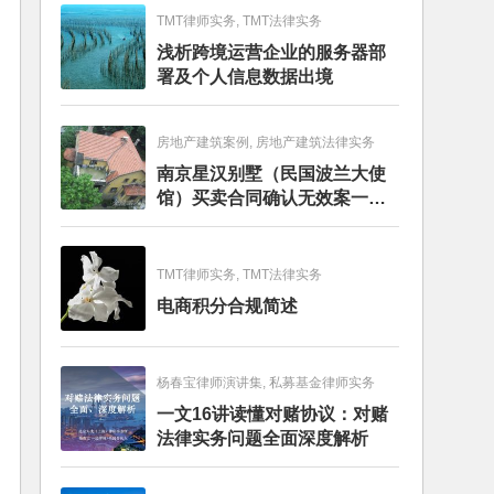
TMT律师实务, TMT法律实务
浅析跨境运营企业的服务器部
署及个人信息数据出境
房地产建筑案例, 房地产建筑法律实务
南京星汉别墅（民国波兰大使
馆）买卖合同确认无效案一审
判决书
TMT律师实务, TMT法律实务
电商积分合规简述
杨春宝律师演讲集, 私募基金律师实务
一文16讲读懂对赌协议：对赌
法律实务问题全面深度解析