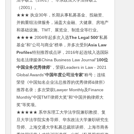
法学硕士（2001）、华东政法大学法律硕士
（2001）。
★★★ 执业30年，长期从事私募基金、投融资、
并购重组法律服务，涵盖大金融、大健康、房地产
和基础设施、TMT、展览业、制造业等行业。
★★★★ 2004年起多次入选
The Legal 500
“私募
基金”和“公司与商业”榜单，并多次受到
Asia Law
Profiles
特别推荐或点评，2016年起连续入选国际
知名法律媒体China Business Law Journal“
100位
中国业务优秀律师
”，荣获Leaders in Law - 2021
Global Awards“
中国年度公司法专家
”称号；连续
荣登《中国知名企业法总推荐的优秀律师&律所》
推荐名录；多次荣获Lawyer Monthly及Finance
Monthly“中国TMT律师大奖”和“中国并购律师大
奖”等奖项。
★★★★★ 系华东理工大学法学院兼职教授、复
旦大学法学院实务导师、华东政法大学兼职研究生
导师、上海交通大学私募总裁班讲师、上海市商务