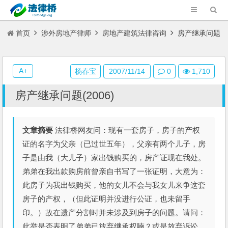
首页
涉外房地产律师
房地产建筑法律咨询
房产继承问题
(2006)
A+
杨春宝
2007/11/14
0
1,710
房产继承问题(2006)
文章摘要
法律桥网友问：现有一套房子，房子的产权
证的名字为父亲（已过世五年），父亲有两个儿子，房
子是由我（大儿子）家出钱购买的，房产证现在我处。
弟弟在我出款购房前曾亲自书写了一张证明，大意为：
此房子为我出钱购买，他的女儿不会与我女儿来争这套
房子的产权，（但此证明并没进行公证，也未留手
印。）故在遗产分割时并未涉及到房子的问题。请问：
此举是否表明了弟弟已放弃继承权喃？或是放弃诉讼